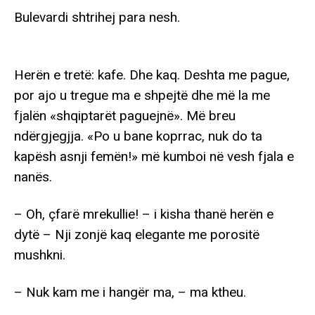
Bulevardi shtrihej para nesh.
Herën e tretë: kafe. Dhe kaq. Deshta me pague,
por ajo u tregue ma e shpejtë dhe më la me
fjalën «shqiptarët paguejnë». Më breu
ndërgjegjja. «Po u bane koprrac, nuk do ta
kapësh asnji femën!» më kumboi në vesh fjala e
nanës.
– Oh, çfarë mrekullie! – i kisha thanë herën e
dytë – Nji zonjë kaq elegante me porositë
mushkni.
– Nuk kam me i hangër ma, – ma ktheu.