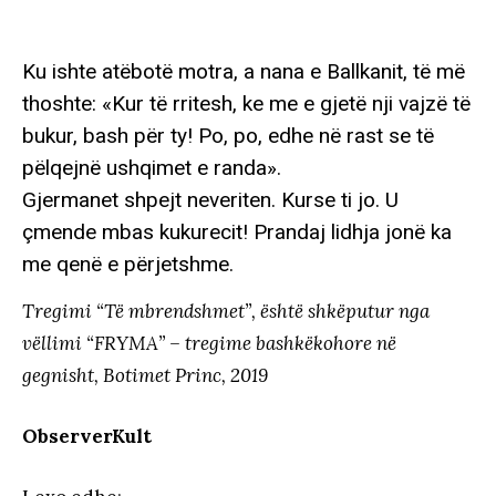
Ku ishte atëbotë motra, a nana e Ballkanit, të më
thoshte: «Kur të rritesh, ke me e gjetë nji vajzë të
bukur, bash për ty! Po, po, edhe në rast se të
pëlqejnë ushqimet e randa».
Gjermanet shpejt neveriten. Kurse ti jo. U
çmende mbas kukurecit! Prandaj lidhja jonë ka
me qenë e përjetshme.
Tregimi “Të mbrendshmet”, është shkëputur nga
vëllimi “FRYMA” – tregime bashkëkohore në
gegnisht, Botimet Princ, 2019
ObserverKult