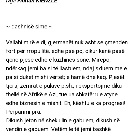
Nga
Florian KIENZLE
~ dashnisë sime ~
Vallahi mirë e di, gjermanët nuk asht se çmenden
fort për rropullitë, edhe pse po, dikur kanë pasë
qenë pjesë edhe e kuzhinës sonë. Mirëpo,
ndërkaq jemi ba si të llastuem, ndaj s’duem me e
pa si duket mishi vërtet; e hamë dhe kaq. Pjesët
tjera, zemrat e pulave p.sh., i eksportojmë diku
thellë në Afrikë e Azi, tue ua shkatërrue atyne
edhe biznesin e mishit. Eh, kështu e ka progresi!
Përparimi pra.
Dikush jeton në shekullin e gabuem, dikush në
vendin e gabuem. Vetëm le të jemi bashkë