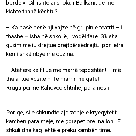
bordel»! Cili ishte ai shoku i Ballkanit që më
kishte thanë kështu?
– Ka pasë qenë nji vajzë në grupin e teatrit – i
thashë – isha në shkollë, i vogël fare. S’kisha
guxim me iu drejtue drejtpërsëdrejti… por letra
kemi shkëmbye me duzina.
– Atëherë ke fillue me marrë teposhtën! – më
tha ai tue vozitë – Të marrin në qafë!
Rruga për në Rahovec shtrihej para nesh.
Por qe, si e shkundte ajo zonjë e kryeqytetit
kambën para meje, me çorapet prej najloni. E
shkuli dhe kaq lehtë e preku kambën time.