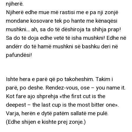
njiherë.
Njiherë edhe mue më rastisi me e pa nji zonjë
mondane kosovare tek po hante me kënaqësi
mushkni… ah, sa do të dëshiroja ta shihja prap!
Sa do të doja edhe vetë të isha mushkni! Edhe në
andërr do të hamë mushkni së bashku deri në
pafundësi!
Ishte hera e parë që po takoheshim. Takim i
parë, po deshe. Rendez-vous, ose – you name it.
Kot fare ajo shprehja «the first cut is the
deepest – the last cup is the most bitter one».
Varja, herën e dytë patëm sallatë me pulë.
(Edhe shijen e kishte prej zonje.)