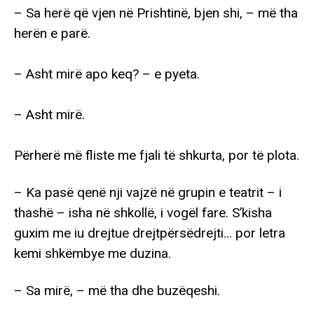
– Sa herë që vjen në Prishtinë, bjen shi, – më tha
herën e parë.
– Asht mirë apo keq? – e pyeta.
– Asht mirë.
Përherë më fliste me fjali të shkurta, por të plota.
– Ka pasë qenë nji vajzë në grupin e teatrit – i
thashë – isha në shkollë, i vogël fare. S’kisha
guxim me iu drejtue drejtpërsëdrejti… por letra
kemi shkëmbye me duzina.
– Sa mirë, – më tha dhe buzëqeshi.