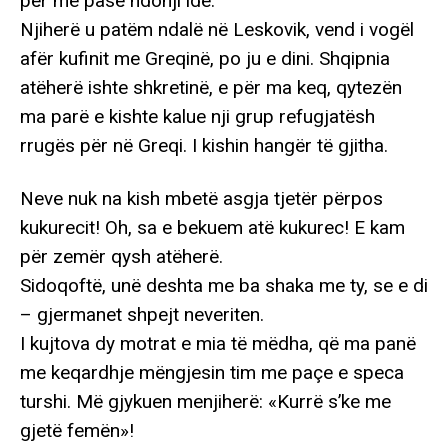
për me pasë ndonji ide.
Njiherë u patëm ndalë në Leskovik, vend i vogël
afër kufinit me Greqinë, po ju e dini. Shqipnia
atëherë ishte shkretinë, e për ma keq, qytezën
ma parë e kishte kalue nji grup refugjatësh
rrugës për në Greqi. I kishin hangër të gjitha.
Neve nuk na kish mbetë asgja tjetër përpos
kukurecit! Oh, sa e bekuem atë kukurec! E kam
për zemër qysh atëherë.
Sidoqoftë, unë deshta me ba shaka me ty, se e di
– gjermanet shpejt neveriten.
I kujtova dy motrat e mia të mëdha, që ma panë
me keqardhje mëngjesin tim me paçe e speca
turshi. Më gjykuen menjiherë: «Kurrë s’ke me
gjetë femën»!