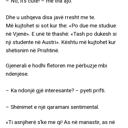
– No, it’s cute! – më tha ajo.
Dhe u ushqeva disa javë rresht me te.
Më kujtohet si sot kur the: «Po due me studiue
në Vjenë». E unë të thashë: «Tash po dukesh si
nji studente në Austri». Kështu më kujtohet kur
shëtisnim në Prishtinë.
Gjenerali e hodhi fletoren me përbuzje mbi
ndenjëse.
– Ka ndonjë gjë interesante? – pyeti prifti.
– Shënimet e një qaramani sentimental.
«Ti asnjiherë s’ke me qi! As në manastir, as në