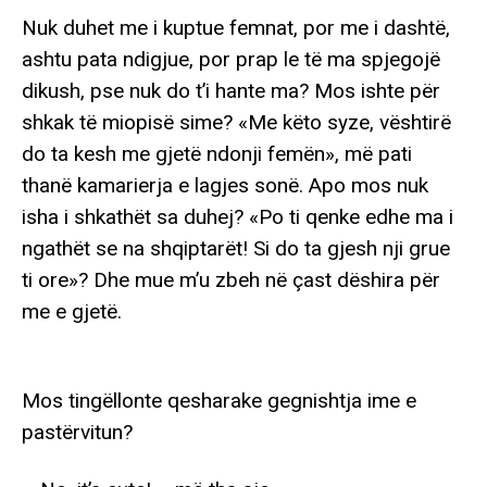
Nuk duhet me i kuptue femnat, por me i dashtë,
ashtu pata ndigjue, por prap le të ma spjegojë
dikush, pse nuk do t’i hante ma? Mos ishte për
shkak të miopisë sime? «Me këto syze, vështirë
do ta kesh me gjetë ndonji femën», më pati
thanë kamarierja e lagjes sonë. Apo mos nuk
isha i shkathët sa duhej? «Po ti qenke edhe ma i
ngathët se na shqiptarët! Si do ta gjesh nji grue
ti ore»? Dhe mue m’u zbeh në çast dëshira për
me e gjetë.
Mos tingëllonte qesharake gegnishtja ime e
pastërvitun?