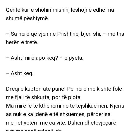
Qentë kur e shohin mishin, lëshojnë edhe ma
shumë pështymë.
– Sa herë që vjen në Prishtinë, bjen shi, – më tha
herën e tretë.
– Asht mirë apo keq? – e pyeta.
– Asht keq.
Dreqi e kupton atë punë! Përherë më kishte folë
me fjali të shkurta, por të plota.
Ma mirë le të kthehemi në të tejshkuemen. Njeriu
as nuk e ka idenë e të shkuemes, përderisa
merret vetëm me ca vite. Duhen dhetëvjeçarë