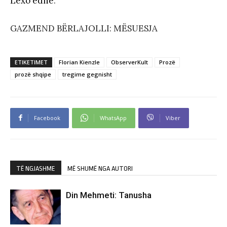
Lexo edhe
:
GAZMEND BËRLAJOLLI: MËSUESJA
ETIKETIMET
Florian Kienzle
ObserverKult
Prozë
prozë shqipe
tregime gegnisht
Facebook
WhatsApp
Viber
TË NGJASHME
MË SHUMË NGA AUTORI
Din Mehmeti: Tanusha