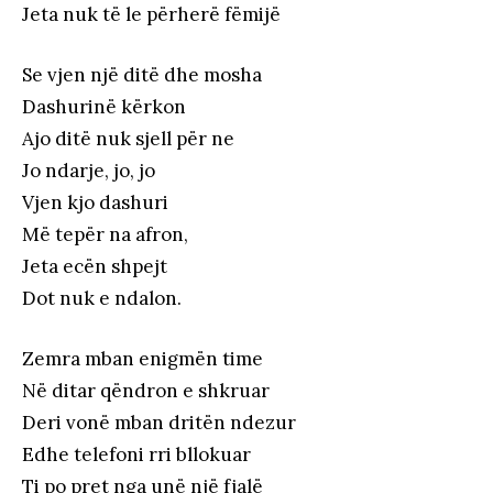
Jeta nuk të le përherë fëmijë
Se vjen një ditë dhe mosha
Dashurinë kërkon
Ajo ditë nuk sjell për ne
Jo ndarje, jo, jo
Vjen kjo dashuri
Më tepër na afron,
Jeta ecën shpejt
Dot nuk e ndalon.
Zemra mban enigmën time
Në ditar qëndron e shkruar
Deri vonë mban dritën ndezur
Edhe telefoni rri bllokuar
Ti po pret nga unë një fjalë