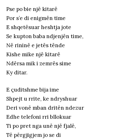
Pse po bie një kitarë
Por s’e di enigmën time
E shqetësuar heshtja jote
Se kupton baba ndjenjën time,
Në rininë e jetës tënde
Kishe mike një kitarë
Ndërsa mik i zemrës sime
Ky ditar.
E çuditshme bija ime
Shpejt u rrite, ke ndryshuar
Deri vonë mban dritën ndezur
Edhe telefoni rri bllokuar
Ti po pret nga unë një fjalë,
Të përgjigjem jo se di