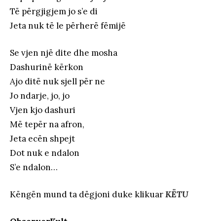
Të përgjigjem jo s’e di
Jeta nuk të le përherë fëmijë
Se vjen një dite dhe mosha
Dashurinë kërkon
Ajo ditë nuk sjell për ne
Jo ndarje, jo, jo
Vjen kjo dashuri
Më tepër na afron,
Jeta ecën shpejt
Dot nuk e ndalon
S’e ndalon…
Këngën mund ta dëgjoni duke klikuar
KËTU