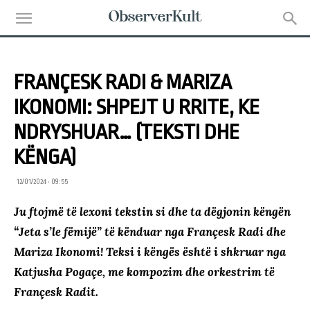
FRANÇESK RADI & MARIZA
IKONOMI: SHPEJT U RRITE, KE
NDRYSHUAR… (TEKSTI DHE
KËNGA)
12/01/2024 • 09:55
Ju ftojmë të lexoni tekstin si dhe ta dëgjonin këngën
“Jeta s’le fëmijë” të kënduar nga Françesk Radi dhe
Mariza Ikonomi!
Teksi i këngës është i shkruar nga
Katjusha Pogaçe, me kompozim dhe orkestrim të
Françesk Radit.