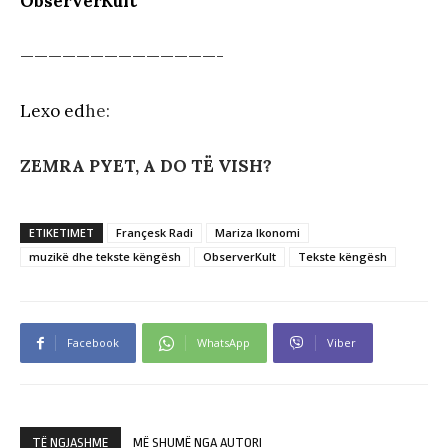
ObserverKult
——————————————-
Lexo ed
he:
ZEMRA PYET, A DO TË VISH?
ETIKETIMET
Françesk Radi
Mariza Ikonomi
muzikë dhe tekste këngësh
ObserverKult
Tekste këngësh
Facebook
WhatsApp
Viber
TË NGJASHME
MË SHUMË NGA AUTORI