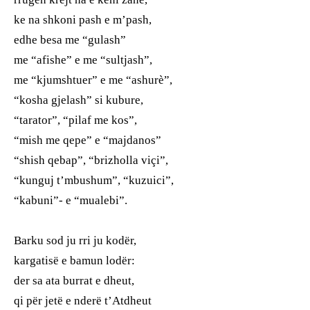
ke na shkoni pash e m’pash,
edhe besa me “gulash”
me “afishe” e me “sultjash”,
me “kjumshtuer” e me “ashurè”,
“kosha gjelash” si kubure,
“tarator”, “pilaf me kos”,
“mish me qepe” e “majdanos”
“shish qebap”, “brizholla viçi”,
“kunguj t’mbushum”, “kuzuici”,
“kabuni”- e “mualebi”.
Barku sod ju rri ju kodër,
kargatisë e bamun lodër:
der sa ata burrat e dheut,
qi për jetë e nderë t’Atdheut