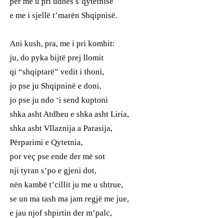
për me u pri udhës s’qytetnisë
e me i sjellë t’marën Shqipnisë.
Ani kush, pra, me i pri kombit:
ju, do pyka bijtë prej llomit
qi “shqiptarë” vedit i thoni,
jo pse ju Shqipninë e doni,
jo pse ju ndo ‘i send kuptoni
shka asht Atdheu e shka asht Liria,
shka asht Vllaznija a Parasija,
Përparimi e Qytetnia,
por veç pse ende der më sot
nji tyran s’po e gjeni dot,
nën kambë t’cillit ju me u shtrue,
se un ma tash ma jam regjë me jue,
e jau njof shpirtin der m’palc,