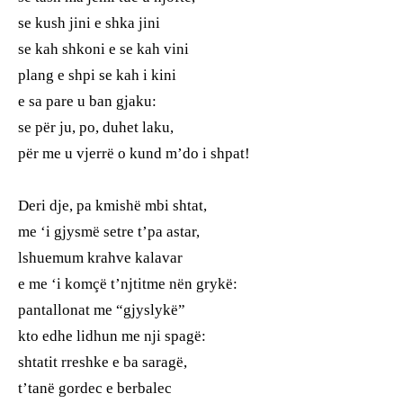
se kush jini e shka jini
se kah shkoni e se kah vini
plang e shpi se kah i kini
e sa pare u ban gjaku:
se për ju, po, duhet laku,
për me u vjerrë o kund m’do i shpat!
Deri dje, pa kmishë mbi shtat,
me ‘i gjysmë setre t’pa astar,
lshuemum krahve kalavar
e me ‘i komçë t’njtitme nën grykë:
pantallonat me “gjyslykë”
kto edhe lidhun me nji spagë:
shtatit rreshke e ba saragë,
t’tanë gordec e berbalec