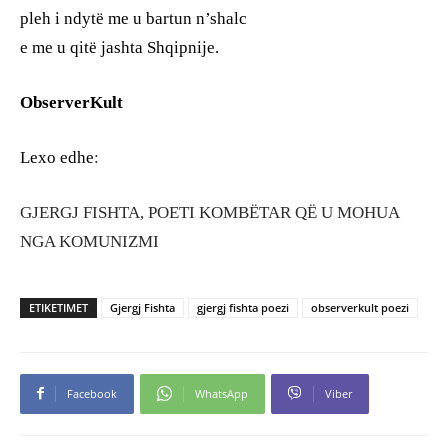
pleh i ndytë me u bartun n’shalc
e me u qitë jashta Shqipnije.
ObserverKult
Lexo edhe
:
GJERGJ FISHTA, POETI KOMBËTAR QË U MOHUA
NGA KOMUNIZMI
ETIKETIMET
Gjergj Fishta
gjergj fishta poezi
observerkult poezi
Facebook
WhatsApp
Viber