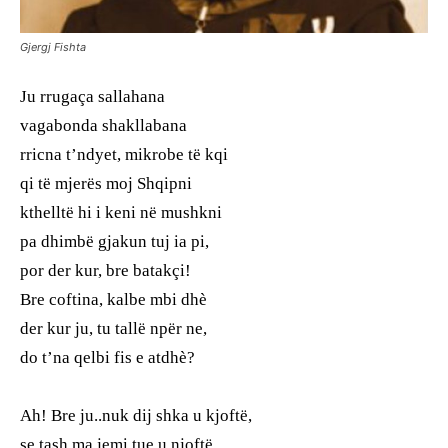
Gjergj Fishta
Ju rrugaça sallahana
vagabonda shakllabana
rricna t’ndyet, mikrobe të kqi
qi të mjerës moj Shqipni
kthelltë hi i keni në mushkni
pa dhimbë gjakun tuj ia pi,
por der kur, bre batakçi!
Bre coftina, kalbe mbi dhè
der kur ju, tu tallë npër ne,
do t’na qelbi fis e atdhè?
Ah! Bre ju..nuk dij shka u kjoftë,
se tash ma jemi tue u njoftë,