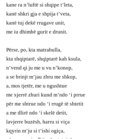
kane ra n’luftë si shqipe t’leta,
kanë shkri gja e shpija t’veta,
kanë tuj dekë rrugave unit,
me iu dhimbë gurit e drunit.
Përse, po, kta matrahulla,
kta shqiptarë, shqiptarë kah ksula,
n’vend qi ju me u vu n’konop,
a se brinjt m’jau zbru me shkop,
a, mos tjetër, me u ngushtue
me xjerrë zhuri kund m’ndo ‘i prrue
për me shtrue ndo ‘i rrugë të shtetit
a me dlirë ndo ‘i skelë detit,
lavjerre buzësh, harru si viça
kqyrin m’ju si t’ishi ogiça,