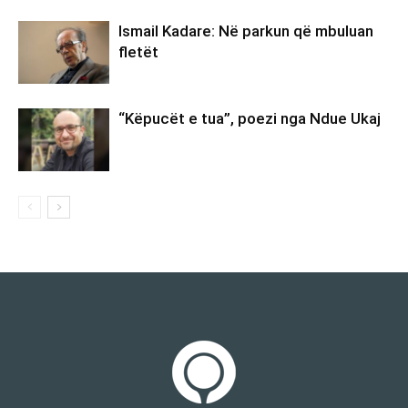
Ismail Kadare: Në parkun që mbuluan
fletët
“Këpucët e tua”, poezi nga Ndue Ukaj