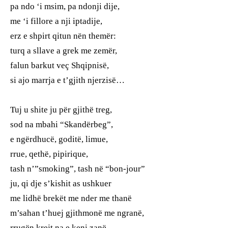
pa ndo ‘i msim, pa ndonji dije,
me ‘i fillore a nji iptadije,
erz e shpirt qitun nën themër:
turq a sllave a grek me zemër,
falun barkut veç Shqipnisë,
si ajo marrja e t’gjith njerzisë…
Tuj u shite ju për gjithë treg,
sod na mbahi “Skandërbeg”,
e ngërdhucë, goditë, limue,
rrue, qethë, pipirique,
tash n’”smoking”, tash në “bon-jour”
ju, qi dje s’kishit as ushkuer
me lidhë brekët me nder me thanë
m’sahan t’huej gjithmonë me ngranë,
rrugën krejt na e keni zanë,