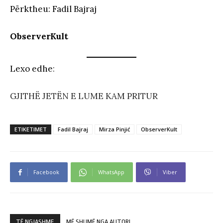
Përktheu: Fadil Bajraj
ObserverKult
Lexo edhe
:
GJITHË JETËN E LUME KAM PRITUR
ETIKETIMET
Fadil Bajraj
Mirza Pinjić
ObserverKult
Facebook
WhatsApp
Viber
TË NGJASHME
MË SHUMË NGA AUTORI