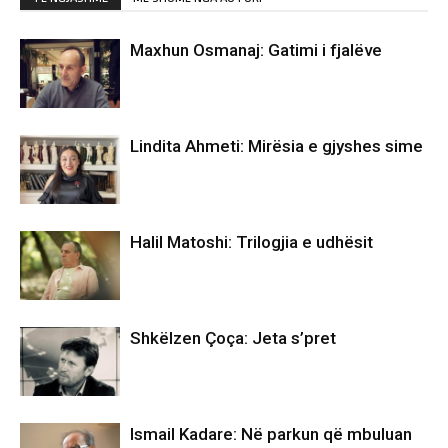
Maxhun Osmanaj: Gatimi i fjalëve
Lindita Ahmeti: Mirësia e gjyshes sime
Halil Matoshi: Trilogjia e udhësit
Shkëlzen Çoça: Jeta s’pret
Ismail Kadare: Në parkun që mbuluan