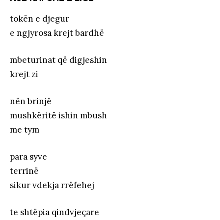
tokën e djegur
e ngjyrosa krejt bardhë
mbeturinat që digjeshin
krejt zi
nën brinjë
mushkëritë ishin mbush
me tym
para syve
terrinë
sikur vdekja rrëfehej
te shtëpia qindvjeçare