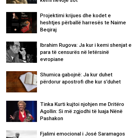
Projektimi krijues dhe kodet e
heshtjes përballë harresës te Naime
Beqiraj
Ibrahim Rugova: Ja kur i kemi shenjat e
para të censurës në letërsinë
evropiane
Shumica gabojnë: Ja kur duhet
përdorur apostrofi dhe kur s’duhet
Tinka Kurti kujtoi njohjen me Dritëro
Agollin: Si më zgjodhi të luaja Nënë
Pashakon
Fjalimi emocional i José Saramagos