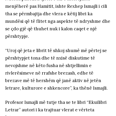
menjëherë pas Hamitit, ishte Rexhep Ismajli i cili
tha se përmbajtja dhe vlera e këtij libri ka
mundësi që të flitet nga aspekte të ndryshme dhe
se çdo gjë që thuhet nuk i kalon caqet e një
përshtypje.
“Uroj që jeta e librit të shkoj shumë më përtej se
përshtypjet tona dhe të nxisë diskutime të
nevojshme në këto fusha në shtjellimin e
rivlerësimeve në rrafshe brezash, edhe të
brezave më të hershëm që janë aktiv në jetën
letrare, kulturore e shkencore”, ka thënë Ismajli.
Profesor Ismajli më tutje tha se te libri “Ekuilibri
Letrar” autori i ka trajtuar vlerat e vërteta