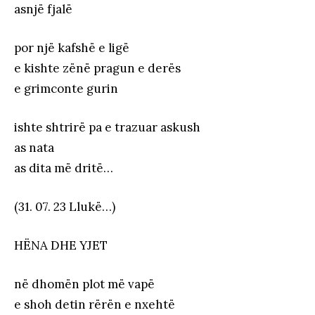
asnjë fjalë
por një kafshë e ligë
e kishte zënë pragun e derës
e grimconte gurin
ishte shtrirë pa e trazuar askush
as nata
as dita më dritë…
(31. 07. 23 Llukë…)
HËNA DHE YJET
në dhomën plot më vapë
e shoh detin rërën e nxehtë