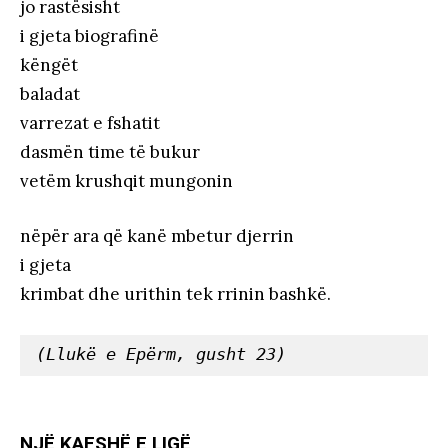
jo rastësisht
i gjeta biografinë
këngët
baladat
varrezat e fshatit
dasmën time të bukur
vetëm krushqit mungonin
nëpër ara që kanë mbetur djerrin
i gjeta
krimbat dhe urithin tek rrinin bashkë.
(Llukë e Epërm, gusht 23)
NJË KAFSHË E LIGË