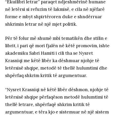
“Ekuilibri letrar” paraqet ndjeshmërinë humane
në letërsi si refuzim të lakmisë, e cila në njëfarë
forme e mbyt shpirtëroren duke e shndërruar
shkrimin letrar në një mjet politik.
Për të folur më shumë mbi tematikën dhe stilin e
librit, i pari që mori fjalën në këtë promovim, ishte
akademiku Sabri Hamiti i cili tha se Nysret
Krasniqi me këtë libër ka dëshmuar njohje të
letërsisë shqipe, metodë të thellë hulumtimi dhe
shpërfaq shkrim kritik të argumentuar.
“Nysret Krasniqi në këtë libër dëshmon, njohje të
letërsisë shqipe përfaqëson metodë hulumtimi të
thellë letrare, shpërfaqë shkrim kritik të
argumentuar, e tëra kjo e sistemuar në një sistem