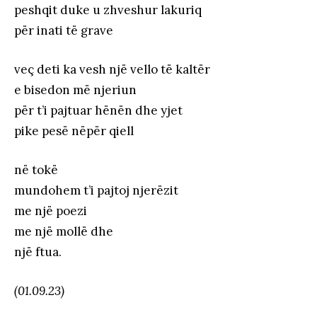
peshqit duke u zhveshur lakuriq
për inati të grave
veç deti ka vesh një vello të kaltër
e bisedon më njeriun
për t’i pajtuar hënën dhe yjet
pike pesë nëpër qiell
në tokë
mundohem t’i pajtoj njerëzit
me një poezi
me një mollë dhe
një ftua.
(01.09.23)