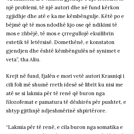
një problemi, të një autori dhe në fund kërkon
zgjidhje dhe atë e ka me këmbëngulje. Këtë po e
bëjmë që të mos ndodhë kjo ose që ndikimi të
mos e zhbëjë, të mos e çrregullojë ekuilibrin
estetik të letërsisë. Domethënë, e konstaton
gjendjen dhe është këmbëngulës në synimet e
veta”, tha Aliu.
Krejt në fund, fjalën e mori vetë autori Krasniqi i
cili foli më shumë rreth idesë së librit ku nisi me
atë se si lakmia për të renë që buron nga
filozofemat e pamatura të dëshirës për pushtet, e
shtyp gjithnjë ndjeshmërinë shpirtërore.
“Lakmia për të renë, e cila buron nga somatika e