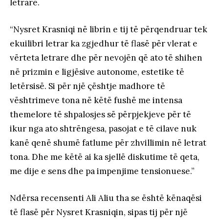
letrare.
“Nysret Krasniqi në librin e tij të përqendruar tek
ekuilibri letrar ka zgjedhur të flasë për vlerat e
vërteta letrare dhe për nevojën që ato të shihen
në prizmin e ligjësive autonome, estetike të
letërsisë. Si për një çështje madhore të
vështrimeve tona në këtë fushë me intensa
themelore të shpalosjes së përpjekjeve për të
ikur nga ato shtrëngesa, pasojat e të cilave nuk
kanë qenë shumë fatlume për zhvillimin në letrat
tona. Dhe me këtë ai ka sjellë diskutime të qeta,
me dije e sens dhe pa impenjime tensionuese.”
Ndërsa recensenti Ali Aliu tha se është kënaqësi
të flasë për Nysret Krasniqin, sipas tij për një