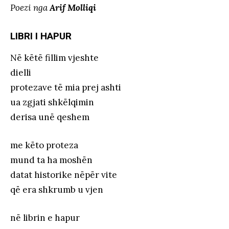
Poezi nga
Arif Molliqi
LIBRI I HAPUR
Në këtë fillim vjeshte
dielli
protezave të mia prej ashti
ua zgjati shkëlqimin
derisa unë qeshem
me këto proteza
mund ta ha moshën
datat historike nëpër vite
që era shkrumb u vjen
në librin e hapur