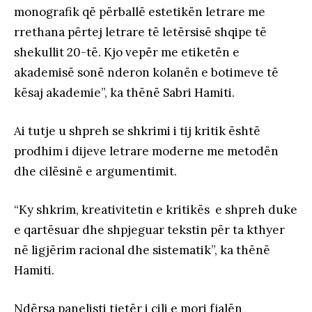
monografik që përballë estetikën letrare me
rrethana përtej letrare të letërsisë shqipe të
shekullit 20-të. Kjo vepër me etiketën e
akademisë sonë nderon kolanën e botimeve të
kësaj akademie”, ka thënë Sabri Hamiti.
Ai tutje u shpreh se shkrimi i tij kritik është
prodhim i dijeve letrare moderne me metodën
dhe cilësinë e argumentimit.
“Ky shkrim, kreativitetin e kritikës e shpreh duke
e qartësuar dhe shpjeguar tekstin për ta kthyer
në ligjërim racional dhe sistematik”, ka thënë
Hamiti.
Ndërsa panelisti tjetër i cili e mori fjalën