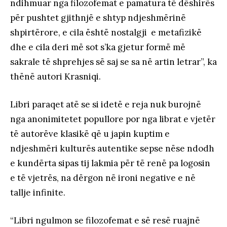
ndihmuar nga filozofemat e pamatura të dëshirës
për pushtet gjithnjë e shtyp ndjeshmërinë
shpirtërore, e cila është nostalgji e metafizikë
dhe e cila deri më sot s’ka gjetur formë më
sakrale të shprehjes së saj se sa në artin letrar”, ka
thënë autori Krasniqi.
Libri paraqet atë se si idetë e reja nuk burojnë
nga anonimitetet popullore por nga librat e vjetër
të autorëve klasikë që u japin kuptim e
ndjeshmëri kulturës autentike sepse nëse ndodh
e kundërta sipas tij lakmia për të renë pa logosin
e të vjetrës, na dërgon në ironi negative e në
tallje infinite.
“Libri ngulmon se filozofemat e së resë ruajnë