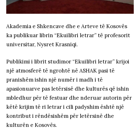
Akademia e Shkencave dhe e Arteve të Kosovës
ka publikuar librin “Ekuilibri letrar” të profesorit
universitar, Nysret Krasniqi.
Publikimi i librit studimor “Ekuilibri letrar” krijoi
një atmosferë të ngrohtë në ASHAK pasi të
pranishëm ishin një numër i madh i të
apasionuarve pas letërsisë dhe kulturës që ishin
mbledhur për të festuar dhe nderuar autorin për
këtë krijim të ri letrar i cili padyshim është një
kontribut i rëndësishëm për letërsinë dhe
kulturën e Kosovës.