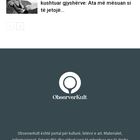
kushtuar gjyshërve: Ata më mësuan si
të jetojë…
ObserverKult është portal për kulturë, letërsi e art. Materialet,
informacionet, fotografitë dhe videot janë të mbrojtura me të drejta