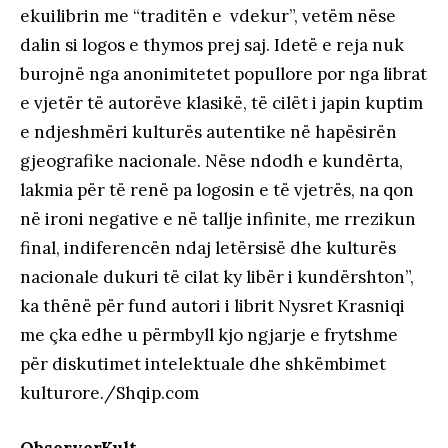
ekuilibrin me “traditën e vdekur”, vetëm nëse
dalin si logos e thymos prej saj. Idetë e reja nuk
burojnë nga anonimitetet popullore por nga librat
e vjetër të autorëve klasikë, të cilët i japin kuptim
e ndjeshmëri kulturës autentike në hapësirën
gjeografike nacionale. Nëse ndodh e kundërta,
lakmia për të renë pa logosin e të vjetrës, na qon
në ironi negative e në tallje infinite, me rrezikun
final, indiferencën ndaj letërsisë dhe kulturës
nacionale dukuri të cilat ky libër i kundërshton”,
ka thënë për fund autori i librit Nysret Krasniqi
me çka edhe u përmbyll kjo ngjarje e frytshme
për diskutimet intelektuale dhe shkëmbimet
kulturore./Shqip.com
ObserverKult