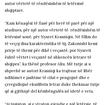
autor vërtetë të rëndësishëm të letërsisë
shqiptare.
“Kam kënaqësi të flasë për herë të parë për një
studiues, për një autor vërtetë të rëndësishëm të
letërsisë sonë, për Nysret Krasniqin. Në fillim do
të veçoj disa karakteristika të tij. Zakonisht kemi
prirje të themi për dikë i veçantë, por Nysreti
është vërtet i veçantë në shkencën letrare të
shqipes”, ka thënë profesor Aliu. Më tutje ai u
shprehë se autori Krasniqi ka trajtuar në libër
ndikimet e jashtme të cilat e pengojnë dhe e
çrregullojnë ekuilibrin letrar duke theksuar tutje
që ai gjithnjë del këmbëngulës në idetë e veta.
“Ai insiston, ai e vizaton gjendje e një letërsie, të