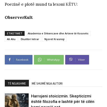
Poezinë e plotë mund ta lexoni
KËTU:
ObserverKult
ETIKETIMET
Akademia e Shkencave dhe Arteve të Kosovës
Ali Aliu
Ekuilibri letrar
Nysret Krasniqi
Facebook
WhatsApp
Viber
TË NGJASHME
MË SHUMË NGA AUTORI
Harrojeni stoicizmin. Skepticizmi
është filozofia e lashtë për të cilën
kemi nevojë sot