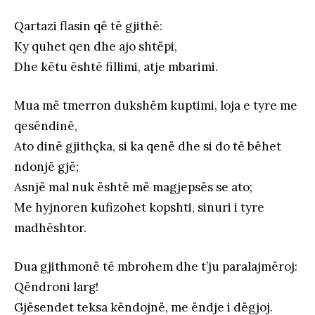
Qartazi flasin që të gjithë:
Ky quhet qen dhe ajo shtëpi,
Dhe këtu është fillimi, atje mbarimi.
Mua më tmerron dukshëm kuptimi, loja e tyre me
qesëndinë,
Ato dinë gjithçka, si ka qenë dhe si do të bëhet
ndonjë gjë;
Asnjë mal nuk është më magjepsës se ato;
Me hyjnoren kufizohet kopshti, sinuri i tyre
madhështor.
Dua gjithmonë të mbrohem dhe t’ju paralajmëroj:
Qëndroni larg!
Gjësendet teksa këndojnë, me ëndje i dëgjoj.