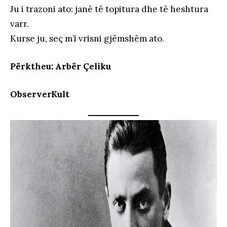
Ju i trazoni ato: janë të topitura dhe të heshtura
varr.
Kurse ju, seç m’i vrisni gjëmshëm ato.
Përktheu: Arbër Çeliku
ObserverKult