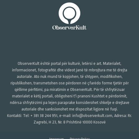
ObserverKult është portal për kulturë, letërsi e art. Materialet,
informacionet, fotografitë dhe videot janë të mbrojtura me të drejta
autoriale. Ato nuk mund të kopjohen, të shtypen, modifikohen,
ripublikohen, transmetohen ose përdoren në çfarëdo forme tjetër për
qëllime përfitimi, pa miratimin e ObserverKult. Për të shfrytëzuar
materialet e këtij portali, obligoheni t'i pranoni Kushtet e përdorimit,
ndërsa shfrytëzimi pa lejen paraprake konsiderohet shkelje e drejtave
autoriale dhe sanksionohet me dispozitat ligjore në fuqi.
Kontakti: Tel: + 381 38 244 951, e-mail: info@observerkult.com, Adresa: Rr.
Zagrebi, H 23, Nr. 8 Prishtinë 10000 Kosovë