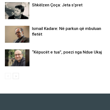
Shkëlzen Çoça: Jeta s’pret
Ismail Kadare: Në parkun që mbuluan
fletët
“Këpucët e tua”, poezi nga Ndue Ukaj