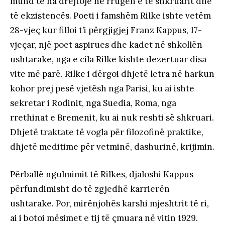
mund të na drejtojë në rrugën e të shkruarit dhe
të ekzistencës. Poeti i famshëm Rilke ishte vetëm
28-vjeç kur filloi t’i përgjigjej Franz Kappus, 17-
vjeçar, një poet aspirues dhe kadet në shkollën
ushtarake, nga e cila Rilke kishte dezertuar disa
vite më parë. Rilke i dërgoi dhjetë letra në harkun
kohor prej pesë vjetësh nga Parisi, ku ai ishte
sekretar i Rodinit, nga Suedia, Roma, nga
rrethinat e Bremenit, ku ai nuk reshti së shkruari.
Dhjetë traktate të vogla për filozofinë praktike,
dhjetë meditime për vetminë, dashurinë, krijimin.
Përballë ngulmimit të Rilkes, djaloshi Kappus
përfundimisht do të zgjedhë karrierën
ushtarake. Por, mirënjohës karshi mjeshtrit të ri,
ai i botoi mësimet e tij të çmuara në vitin 1929.