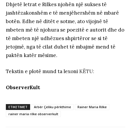
Dhjetë letrat e Rilkes njohën një sukses të
jashtëzakonshëm e të menjëhershëm në mbarë
botën. Edhe në ditët e sotme, ato vijojnë të
mbeten më të njohura se poezitë e autorit dhe do
të mbeten një udhëzues shpirtëror se si të
jetojmë, nga të cilat duhet të mbajmë mend të
paktën katër mësime.
Tekstin e plotë mund ta lexoni
KËTU:
ObserverKult
ETIKETIMET
Arbër Çeliku përkthime
Rainer Maria Rilke
rainer maria rilke observerkult