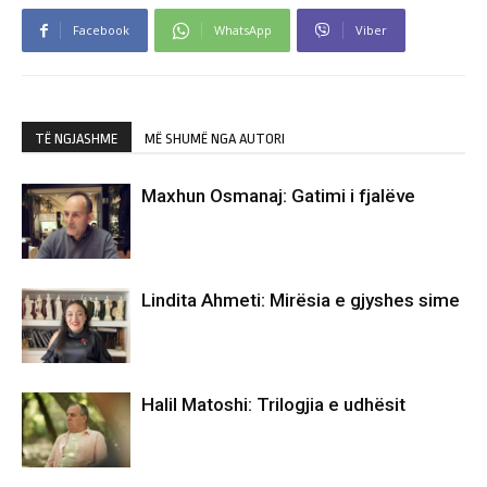
Facebook
WhatsApp
Viber
TË NGJASHME
MË SHUMË NGA AUTORI
Maxhun Osmanaj: Gatimi i fjalëve
Lindita Ahmeti: Mirësia e gjyshes sime
Halil Matoshi: Trilogjia e udhësit