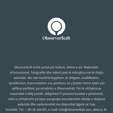
ObserverKult është portal për kulturë, letërsi e art. Materialet,
informacionet, fotografitë dhe videot janë të mbrojtura me të drejta
autoriale. Ato nuk mund të kopjohen, të shtypen, modifikohen,
ripublikohen, transmetohen ose përdoren në çfarëdo forme tjetër për
qëllime përfitimi, pa miratimin e ObserverKult. Për të shfrytëzuar
materialet e këtij portali, obligoheni t'i pranoni Kushtet e përdorimit,
ndërsa shfrytëzimi pa lejen paraprake konsiderohet shkelje e drejtave
autoriale dhe sanksionohet me dispozitat ligjore në fuqi.
Kontakti: Tel: + 381 38 244 951, e-mail: info@observerkult.com, Adresa: Rr.