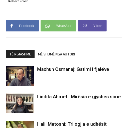
Robert Frost
Facebook
WhatsApp
Viber
TË NGJASHME
MË SHUMË NGA AUTORI
Maxhun Osmanaj: Gatimi i fjalëve
Lindita Ahmeti: Mirësia e gjyshes sime
Halil Matoshi: Trilogjia e udhësit