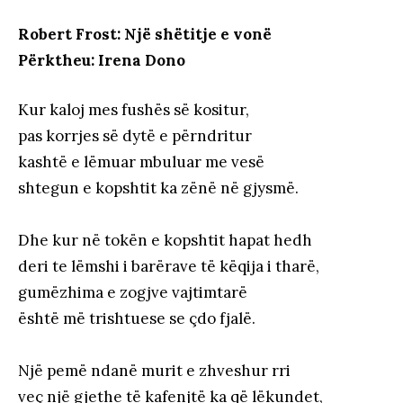
Robert Frost: Një shëtitje e vonë
Përktheu: Irena Dono
Kur kaloj mes fushës së kositur,
pas korrjes së dytë e përndritur
kashtë e lëmuar mbuluar me vesë
shtegun e kopshtit ka zënë në gjysmë.
Dhe kur në tokën e kopshtit hapat hedh
deri te lëmshi i barërave të këqija i tharë,
gumëzhima e zogjve vajtimtarë
është më trishtuese se çdo fjalë.
Një pemë ndanë murit e zhveshur rri
veç një gjethe të kafenjtë ka që lëkundet,