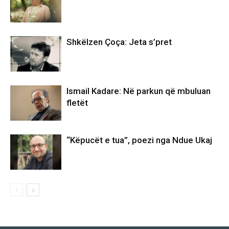
Shkëlzen Çoça: Jeta s’pret
Ismail Kadare: Në parkun që mbuluan
fletët
“Këpucët e tua”, poezi nga Ndue Ukaj