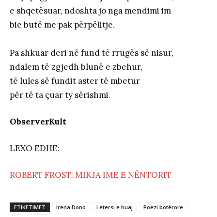
e shqetësuar, ndoshta jo nga mendimi im
bie butë me pak përpëlitje.
Pa shkuar deri në fund të rrugës së nisur,
ndalem të zgjedh blunë e zbehur,
të lules së fundit aster të mbetur
për të ta çuar ty sërishmi.
ObserverKult
LEXO EDHE
:
ROBERT FROST: MIKJA IME E NËNTORIT
ETIKETIMET
Irena Dono
Letersi e huaj
Poezi botërore