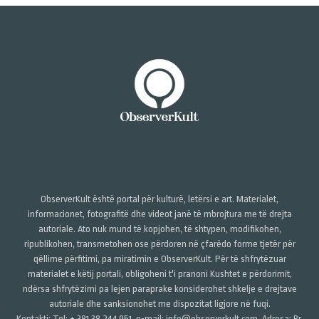
ObserverKult është portal për kulturë, letërsi e art. Materialet,
informacionet, fotografitë dhe videot janë të mbrojtura me të drejta
autoriale. Ato nuk mund të kopjohen, të shtypen, modifikohen,
ripublikohen, transmetohen ose përdoren në çfarëdo forme tjetër për
qëllime përfitimi, pa miratimin e ObserverKult. Për të shfrytëzuar
materialet e këtij portali, obligoheni t'i pranoni Kushtet e përdorimit,
ndërsa shfrytëzimi pa lejen paraprake konsiderohet shkelje e drejtave
autoriale dhe sanksionohet me dispozitat ligjore në fuqi.
Kontakti: Tel: + 381 38 244 951, e-mail: info@observerkult.com, Adresa: Rr.