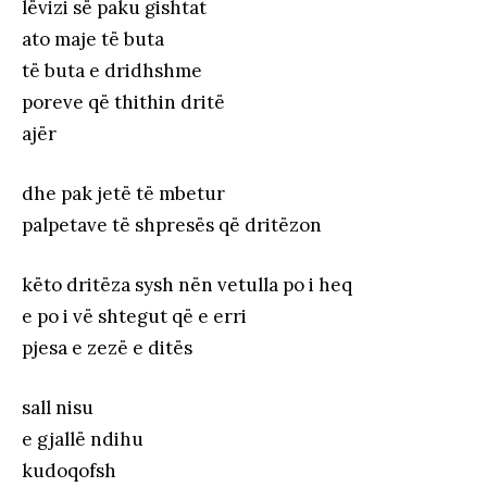
lëvizi së paku gishtat
ato maje të buta
të buta e dridhshme
poreve që thithin dritë
ajër
dhe pak jetë të mbetur
palpetave të shpresës që dritëzon
këto dritëza sysh nën vetulla po i heq
e po i vë shtegut që e erri
pjesa e zezë e ditës
sall nisu
e gjallë ndihu
kudoqofsh