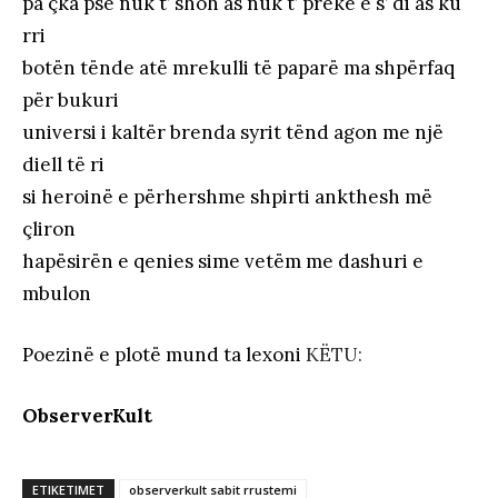
pa çka pse nuk t’ shoh as nuk t’ prekë e s’ di as ku
rri
botën tënde atë mrekulli të paparë ma shpërfaq
për bukuri
universi i kaltër brenda syrit tënd agon me një
diell të ri
si heroinë e përhershme shpirti ankthesh më
çliron
hapësirën e qenies sime vetëm me dashuri e
mbulon
Poezinë e plotë mund ta lexoni
KËTU:
ObserverKult
ETIKETIMET
observerkult sabit rrustemi