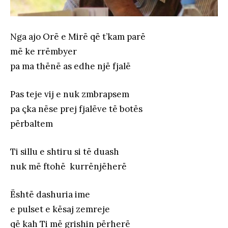
Nga ajo Orë e Mirë që t’kam parë
më ke rrëmbyer
pa ma thënë as edhe një fjalë
Pas teje vij e nuk zmbrapsem
pa çka nëse prej fjalëve të botës
përbaltem
Ti sillu e shtiru si të duash
nuk më ftohë kurrënjëherë
Është dashuria ime
e pulset e kësaj zemreje
që kah Ti më grishin përherë