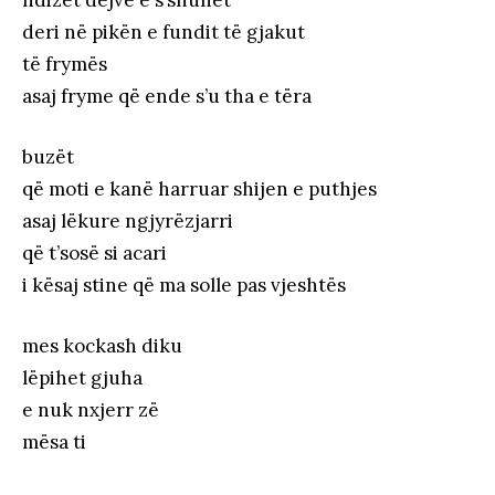
deri në pikën e fundit të gjakut
të frymës
asaj fryme që ende s’u tha e tëra
buzët
që moti e kanë harruar shijen e puthjes
asaj lëkure ngjyrëzjarri
që t’sosë si acari
i kësaj stine që ma solle pas vjeshtës
mes kockash diku
lëpihet gjuha
e nuk nxjerr zë
mësa ti