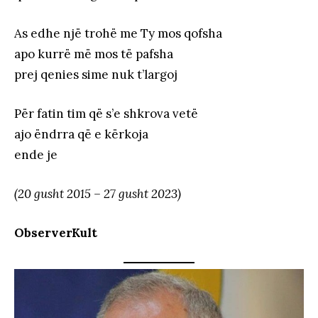
As edhe një trohë me Ty mos qofsha
apo kurrë më mos të pafsha
prej qenies sime nuk t’largoj
Për fatin tim që s’e shkrova vetë
ajo ëndrra që e kërkoja
ende je
(20 gusht 2015 – 27 gusht 2023)
ObserverKult