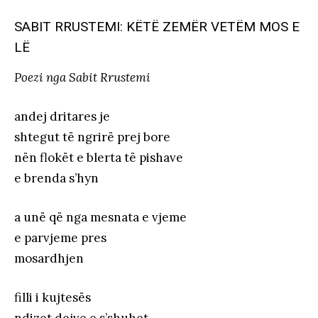
SABIT RRUSTEMI: KËTË ZEMËR VETËM MOS E
LË
Poezi nga Sabit Rrustemi
andej dritares je
shtegut të ngrirë prej bore
nën flokët e blerta të pishave
e brenda s’hyn
a unë që nga mesnata e vjeme
e parvjeme pres
mosardhjen
filli i kujtesës
ndizet dejve e s’shuhet