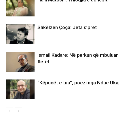
Shkëlzen Çoça: Jeta s’pret
Ismail Kadare: Në parkun që mbuluan
fletët
“Këpucët e tua”, poezi nga Ndue Ukaj