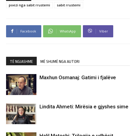
poezi nga sabit rrustemi
sabit rrustemi
Facebook
WhatsApp
Viber
TË NGJASHME
MË SHUMË NGA AUTORI
Maxhun Osmanaj: Gatimi i fjalëve
Lindita Ahmeti: Mirësia e gjyshes sime
Halil Matoshi: Trilogjia e udhësit