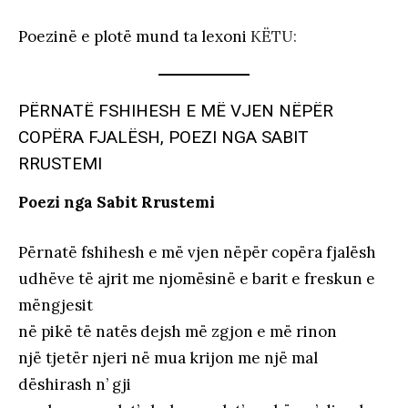
Poezinë e plotë mund ta lexoni
KËTU:
PËRNATË FSHIHESH E MË VJEN NËPËR
COPËRA FJALËSH, POEZI NGA SABIT
RRUSTEMI
Poezi nga Sabit Rrustemi
Përnatë fshihesh e më vjen nëpër copëra fjalësh
udhëve të ajrit me njomësinë e barit e freskun e
mëngjesit
në pikë të natës dejsh më zgjon e më rinon
një tjetër njeri në mua krijon me një mal
dëshirash n’ gji