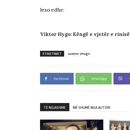
lexo edhe
:
Viktor Hygo: Këngë e vjetër e rinisë
ETIKETIMET
sueton zhugri
Facebook
WhatsApp
TË NGJASHME
MË SHUMË NGA AUTORI