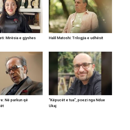
ti: Mirësia e gjyshes
Halil Matoshi: Trilogjia e udhësit
re: Në parkun që
“Këpucët e tua”, poezi nga Ndue
tët
Ukaj