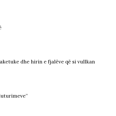
ë
ketuke dhe hirin e fjalëve që si vullkan
luturimeve”