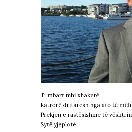
Ti mbart mbi xhaketë
katrorë dritaresh nga ato të mëha
Prekjen e rastësishme të vështri
Sytë yjeplotë