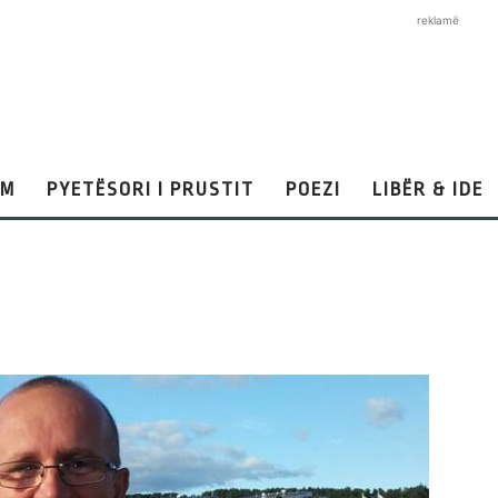
reklamë
AM
PYETËSORI I PRUSTIT
POEZI
LIBËR & IDE