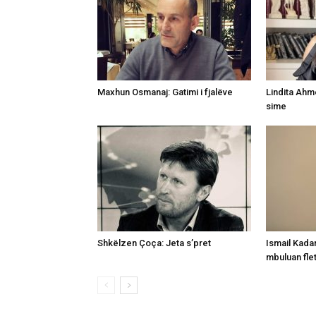
Maxhun Osmanaj: Gatimi i fjalëve
Lindita Ahme
sime
Shkëlzen Çoça: Jeta s’pret
Ismail Kada
mbuluan fle