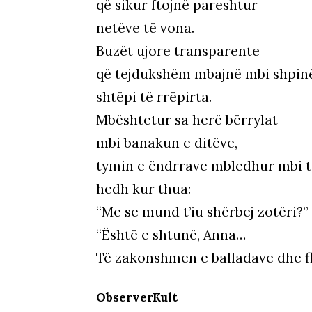
që sikur ftojnë pareshtur
netëve të vona.
Buzët ujore transparente
që tejdukshëm mbajnë mbi shpin
shtëpi të rrëpirta.
Mbështetur sa herë bërrylat
mbi banakun e ditëve,
tymin e ëndrrave mbledhur mbi ta
hedh kur thua:
“Me se mund t’iu shërbej zotëri?”
“Është e shtunë, Anna…
Të zakonshmen e balladave dhe f
ObserverKult