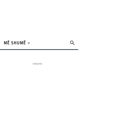
MË SHUMË
reklamë