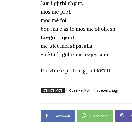
Jam i gjithi shpirt,
mos më prek
mos më fol
bën mirë as të mos më shohësh.
Bregu i liqenit
më ulet mbi shpatulla,
valët i frigohen ndezjes sime…
Poezinë e plotë e gjeni
KËTU
ETIKETIMET
ObserverKult
sueton zhugri
Facebook
WhatsApp