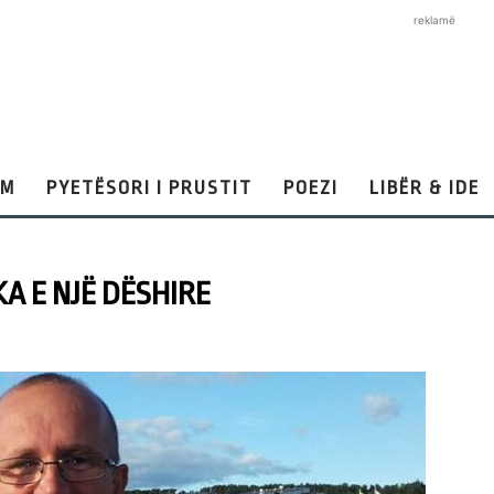
reklamë
AM
PYETËSORI I PRUSTIT
POEZI
LIBËR & IDE
A E NJË DËSHIRE