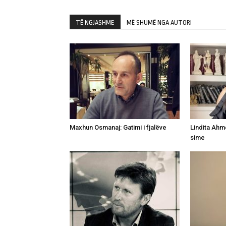
TË NGJASHME
MË SHUMË NGA AUTORI
Maxhun Osmanaj: Gatimi i fjalëve
Lindita Ahme
sime