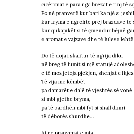
cicërimat e para nga brezat e rinj të s
Po në pranverë kur bari ka një si jesh
kur fryma e ngrohtë prej brazdave të 
kur qukapikët si të çmendur bëjnë ga
e aromat e vajzave dhe të luleve leh
Do të doja i skalitur të ngrija diku
në breg të lumit si një statujë adolesh
e të mos jetoja pjekjen, shenjat e ikje
Të vija me këmbët
pa damarët e dalë të vjeshtës së vonë
si mbi gjethe bryma,
pa të bardhën mbi fyt si shall dimri
të dëborës shurdhe…
Ajme pranverat e mia