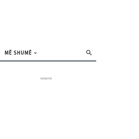
MË SHUMË
reklamë