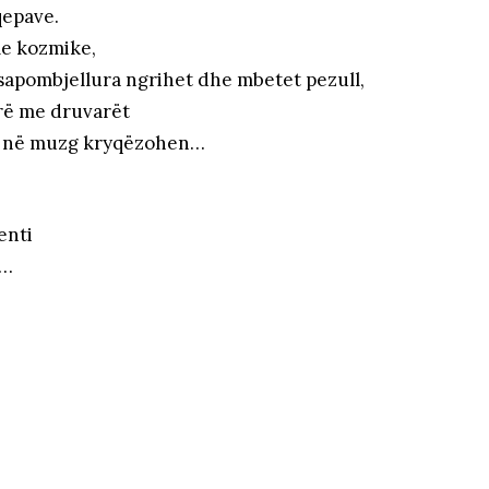
qepave.
ile kozmike,
sapombjellura ngrihet dhe mbetet pezull,
rë me druvarët
të në muzg kryqëzohen…
enti
s…