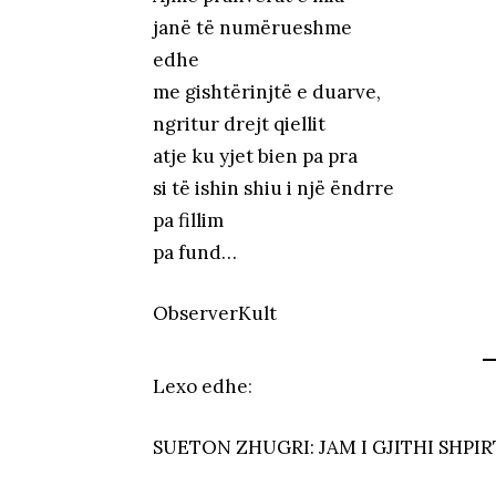
janë të numërueshme
edhe
me gishtërinjtë e duarve,
ngritur drejt qiellit
atje ku yjet bien pa pra
si të ishin shiu i një ëndrre
pa fillim
pa fund…
ObserverKult
Lexo edhe
:
SUETON ZHUGRI: JAM I GJITHI SHPI