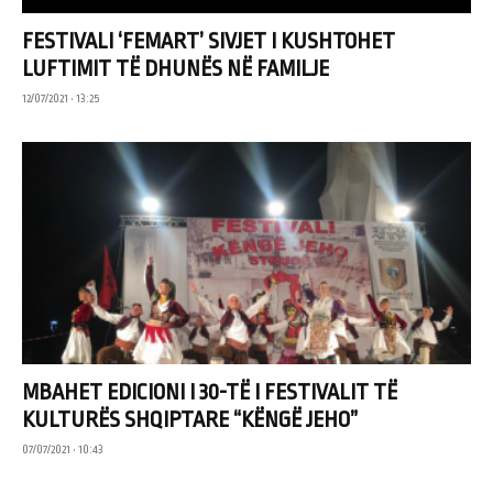
FESTIVALI ‘FEMART’ SIVJET I KUSHTOHET
LUFTIMIT TË DHUNËS NË FAMILJE
12/07/2021 • 13:25
MBAHET EDICIONI I 30-TË I FESTIVALIT TË
KULTURËS SHQIPTARE “KËNGË JEHO”
07/07/2021 • 10:43