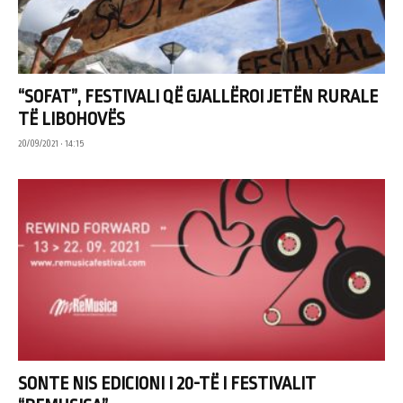
“SOFAT”, FESTIVALI QË GJALLËROI JETËN RURALE
TË LIBOHOVËS
20/09/2021 • 14:15
SONTE NIS EDICIONI I 20-TË I FESTIVALIT