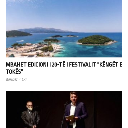
MBAHET EDICIONI I 20-TË I FESTIVALIT “KËNGËT E
TOKËS”
29/06/2021 • 10:47