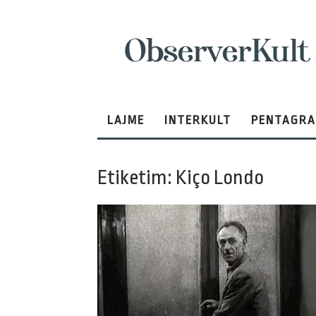
ObserverKult
LAJME
INTERKULT
PENTAGR
Etiketim: Kiço Londo