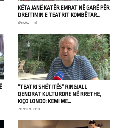
KËTA JANË KATËR EMRAT NË GARË PËR
DREJTIMIN E TEATRIT KOMBËTAR...
18/11/2022 • 11:59
Ë
“TEATRI SHËTITËS” RINGJALL
QENDRAT KULTURORE NË RRETHE,
KIÇO LONDO: KEMI ME...
09/09/2021 • 09:30