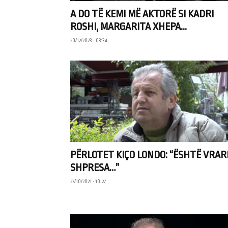
A DO TË KEMI MË AKTORË SI KADRI
ROSHI, MARGARITA XHEPA...
20/12/2023 • 08:34
PËRLOTET KIÇO LONDO: “ËSHTË VRAR
SHPRESA…”
27/10/2021 • 10:27