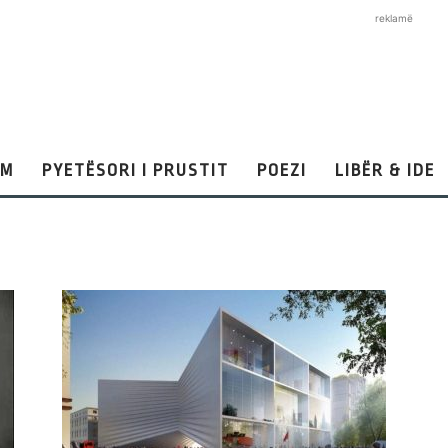
reklamë
AM
PYETËSORI I PRUSTIT
POEZI
LIBËR & IDE