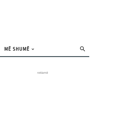
MË SHUMË
reklamë