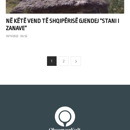
NË KËTË VEND TË SHQIPËRISË GJENDEJ “STANI I
ZANAVE”
10/11/2023 • 06:53
1
2