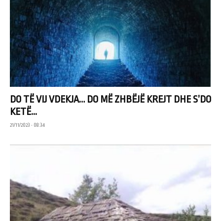
DO TË VIJ VDEKJA… DO MË ZHBËJË KREJT DHE S’DO
KETË...
21/11/2023 • 08:34