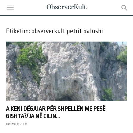
Etiketim: observerkult petrit palushi
A KENI DËGJUAR PËR SHPELLËN ME PESË
GISHTA?/ JA NË CILIN...
02/07/2026 • 11:26