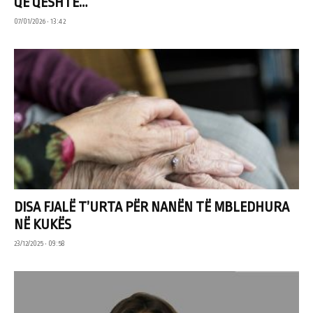
QË QESHTE…
07/01/2026 • 13:42
DISA FJALË T’URTA PËR NANËN TË MBLEDHURA
NË KUKËS
23/12/2025 • 09:58