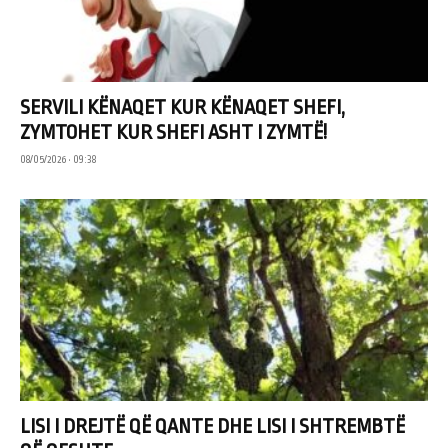
SERVILI KËNAQET KUR KËNAQET SHEFI,
ZYMTOHET KUR SHEFI ASHT I ZYMTË!
08/05/2026 • 09:38
LISI I DREJTË QË QANTE DHE LISI I SHTREMBTË