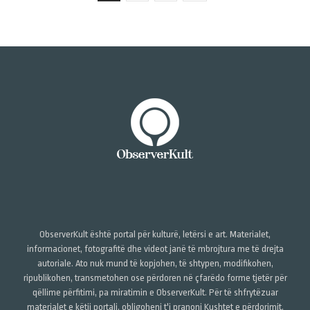
ObserverKult është portal për kulturë, letërsi e art. Materialet,
informacionet, fotografitë dhe videot janë të mbrojtura me të drejta
autoriale. Ato nuk mund të kopjohen, të shtypen, modifikohen,
ripublikohen, transmetohen ose përdoren në çfarëdo forme tjetër për
qëllime përfitimi, pa miratimin e ObserverKult. Për të shfrytëzuar
materialet e këtij portali, obligoheni t'i pranoni Kushtet e përdorimit,