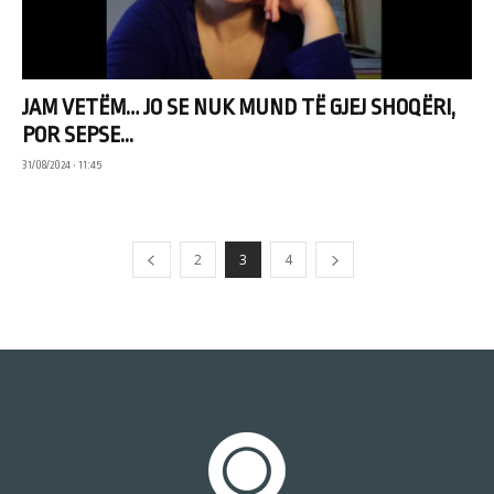
JAM VETËM… JO SE NUK MUND TË GJEJ SHOQËRI,
POR SEPSE...
31/08/2024 • 11:45
2
3
4