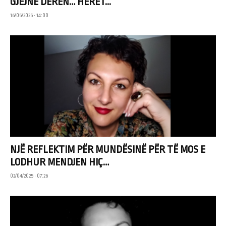
GJEJNË DERËN… HERËT...
16/05/2025 • 14:00
NJË REFLEKTIM PËR MUNDËSINË PËR TË MOS E
LODHUR MENDJEN HIÇ…
02/04/2025 • 07:26