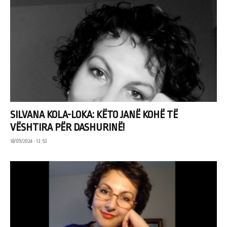
SILVANA KOLA-LOKA: KËTO JANË KOHË TË
VËSHTIRA PËR DASHURINË!
18/09/2024 • 13:53