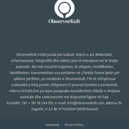
ObserverKult është portal për kulturë, letërsi e art. Materialet,
informacionet, fotografitë dhe videot janë të mbrojtura me të drejta
autoriale. Ato nuk mund të kopjohen, të shtypen, modifikohen,
ripublikohen, transmetohen ose përdoren në çfarëdo forme tjetër për
qëllime përfitimi, pa miratimin e ObserverKult. Për të shfrytëzuar
materialet e këtij portali, obligoheni t'i pranoni Kushtet e përdorimit,
ndërsa shfrytëzimi pa lejen paraprake konsiderohet shkelje e drejtave
autoriale dhe sanksionohet me dispozitat ligjore në fuqi.
Kontakti: Tel: + 381 38 244 951, e-mail: info@observerkult.com, Adresa: Rr.
Zagrebi, H 23, Nr. 8 Prishtinë 10000 Kosovë
Impresum
Privacy Policy