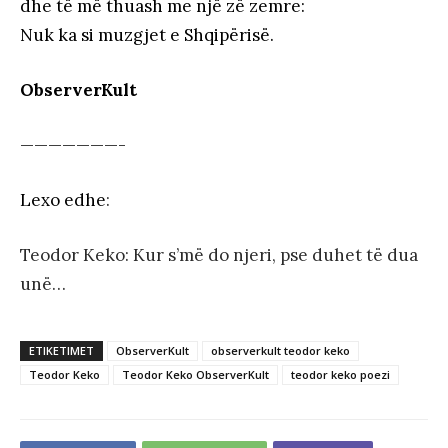
dhe të më thuash me një zë zemre:
Nuk ka si muzgjet e Shqipërisë.
ObserverKult
———————-
Lexo edhe
:
Teodor Keko: Kur s’më do njeri, pse duhet të dua
unë…
ETIKETIMET
ObserverKult
observerkult teodor keko
Teodor Keko
Teodor Keko ObserverKult
teodor keko poezi