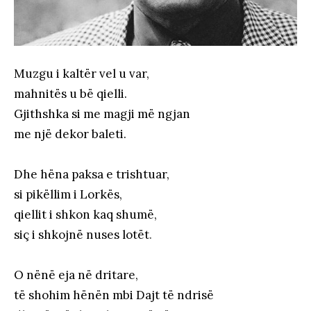
Muzgu i kaltër vel u var,
mahnitës u bë qielli.
Gjithshka si me magji më ngjan
me një dekor baleti.
Dhe hëna paksa e trishtuar,
si pikëllim i Lorkës,
qiellit i shkon kaq shumë,
siç i shkojnë nuses lotët
.
O nënë eja në dritare,
të shohim hënën mbi Dajt të ndrisë