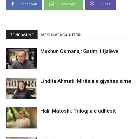
Facebook
WhatsApp
Viber
TË NGJASHME
MË SHUMË NGA AUTORI
Maxhun Osmanaj: Gatimi i fjalëve
Lindita Ahmeti: Mirësia e gjyshes sime
Halil Matoshi: Trilogjia e udhësit