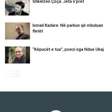
Shkëlzen Çoça: Jeta s’pret
Ismail Kadare: Në parkun që mbuluan
fletët
“Këpucët e tua”, poezi nga Ndue Ukaj