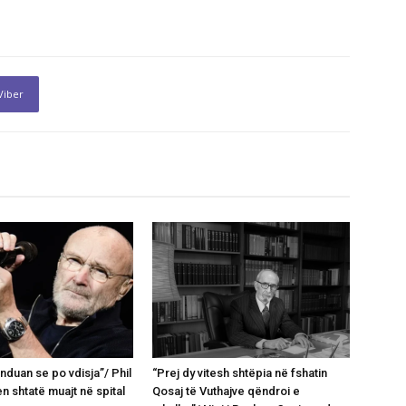
Viber
nduan se po vdisja”/ Phil
“Prej dy vitesh shtëpia në fshatin
en shtatë muajt në spital
Qosaj të Vuthajve qëndroi e