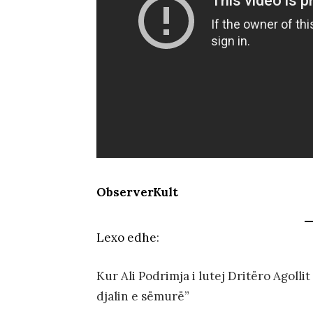
ObserverKult
Lexo edhe
:
Kur Ali Podrimja i lutej Dritëro Agolli
djalin e sëmurë”