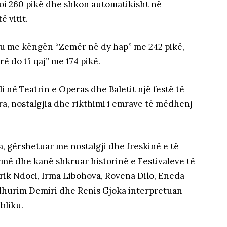
loi 260 pikë dhe shkon automatikisht në
 vitit.
ku me këngën “Zemër në dy hap” me 242 pikë,
 do t’i qaj” me 174 pikë.
li në Teatrin e Operas dhe Baletit një festë të
, nostalgjia dhe rikthimi i emrave të mëdhenj
, gërshetuar me nostalgji dhe freskinë e të
më dhe kanë shkruar historinë e Festivaleve të
rik Ndoci, Irma Libohova, Rovena Dilo, Eneda
Adhurim Demiri dhe Renis Gjoka interpretuan
bliku.