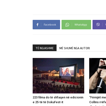
Facebook
WhatsApp
TË NGJASHME
MË SHUMË NGA AUTORI
223 filma do të shfaqen në edicionin
“Fëmijët me
e 25-të të DokuFest-it
Collins rrëf