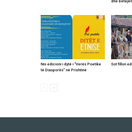
dhe betejë
Nis edicioni i dytë i “Verës Poetike
Sot fillon ed
të Diasporës” në Prishtinë