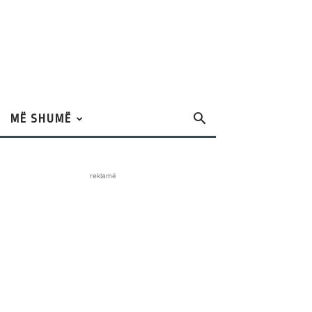
MË SHUMË
reklamë