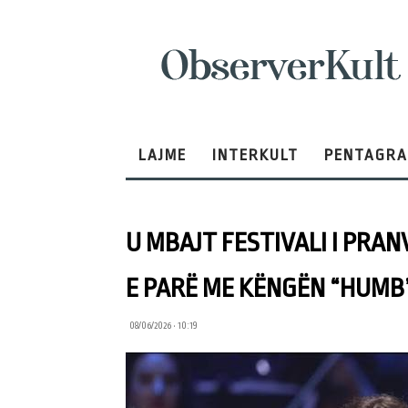
ObserverKult
LAJME
INTERKULT
PENTAGR
U MBAJT FESTIVALI I PRAN
E PARË ME KËNGËN “HUMB
08/06/2026 • 10:19