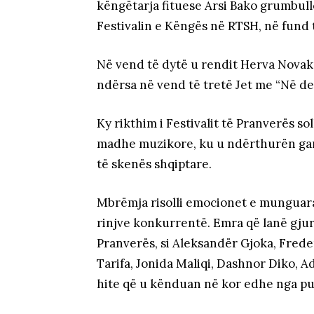
këngëtarja fituese Arsi Bako grumbul
Festivalin e Këngës në RTSH, në fund të
Në vend të dytë u rendit Herva Nova
ndërsa në vend të tretë Jet me “Në derë
Ky rikthim i Festivalit të Pranverës sol
madhe muzikore, ku u ndërthurën gara
të skenës shqiptare.
Mbrëmja risolli emocionet e munguara
rinjve konkurrentë. Emra që lanë gjur
Pranverës, si Aleksandër Gjoka, Frede
Tarifa, Jonida Maliqi, Dashnor Diko, 
hite që u kënduan në kor edhe nga pu