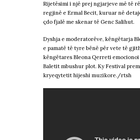
Rijetësimi i një prej ngjarjeve më të
regjinë e Ermal Becit, kuruar në detaj
çdo fjalë me skenar të Genc Salihut.
Dyshja e moderatorëve, këngëtarja Ble
e pamatë të tyre bënë për vete të gjit
këngëtares Bleona Qerreti emocionoi 
Baletit mbushur plot. Ky Festival premt
kryeqytetit hijeshi muzikore./rtsh