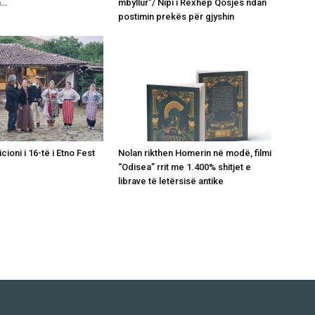
n…
mbyllur”/ Nipi i Rexhep Qosjes ndan
postimin prekës për gjyshin
icioni i 16-të i Etno Fest
Nolan rikthen Homerin në modë, filmi
“Odisea” rrit me 1.400% shitjet e
librave të letërsisë antike