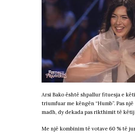
Arsi Bako është shpallur fituesja e kët
triumfuar me këngën “Humb”. Pas një g
madh, dy dekada pas rikthimit të këtij
Me një kombinim të votave 60 % të jur