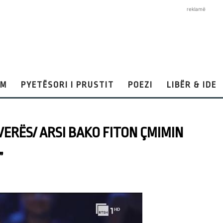
reklamë
AM
PYETËSORI I PRUSTIT
POEZI
LIBËR & IDE
VERËS/ ARSI BAKO FITON ÇMIMIN
”