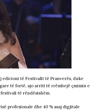
ij edicioni të Festivalit të Pranverës, duke
are të fortë, ajo arriti të rrëmbejë çmimin e
 festivali të rëndësishëm.
isë profesionale dhe 40 % asaj digjitale