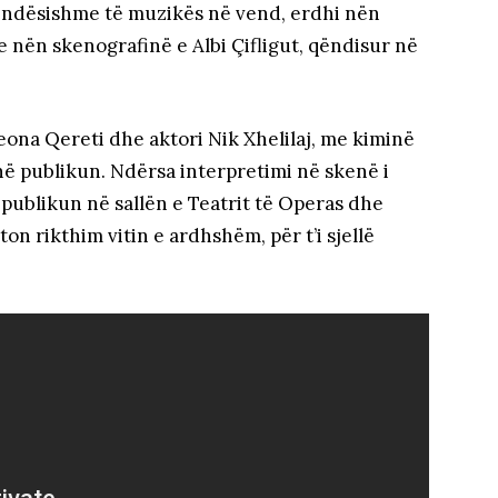
 rëndësishme të muzikës në vend, erdhi nën
e nën skenografinë e Albi Çifligut, qëndisur në
ona Qereti dhe aktori Nik Xhelilaj, me kiminë
hë publikun. Ndërsa interpretimi në skenë i
publikun në sallën e Teatrit të Operas dhe
on rikthim vitin e ardhshëm, për t’i sjellë