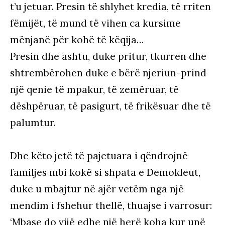
t’u jetuar. Presin të shlyhet kredia, të rriten
fëmijët, të mund të vihen ca kursime
mënjanë për kohë të këqija…
Presin dhe ashtu, duke pritur, tkurren dhe
shtrembërohen duke e bërë njeriun-prind
një qenie të mpakur, të zemëruar, të
dëshpëruar, të pasigurt, të frikësuar dhe të
palumtur.
Dhe këto jetë të pajetuara i qëndrojnë
familjes mbi kokë si shpata e Demokleut,
duke u mbajtur në ajër vetëm nga një
mendim i fshehur thellë, thuajse i varrosur:
‘Mbase do vijë edhe një herë koha kur unë