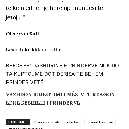
të kem edhe një herë një mundësi të
jetoj…!”
ObserverKult
Lexo duke klikuar edhe
:
BEECHER: DASHURINË E PRINDËRVE NUK DO
TA KUPTOJMË DOT DERISA TË BËHEMI
PRINDËR VETË…
VAZHDON BOJKOTIMI I MËSIMIT, REAGON
EDHE KËSHILLI I PRINDËRVE
ETIKETIMET
observerkult silvana kola loka
silvana kola loka
silvana kola loka blog