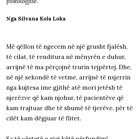
psikologjisë.
Nga Silvana Kola Loka
Më qëllon të ngecem në një grusht fjalësh,
të cilat, të renditura në mënyrën e duhur,
arrijnë të ma përçojnë trurin tejpërtej. Dhe,
në një sekondë të vetme, arrijnë të nxjerrin
nga kujtesa ime gjithë atë mori jetësh të
njerëzve që kam njohur, të pacientëve që
kam trajtuar dhe të shumë të tjerëve, për të
cilët kam dëgjuar të flitet.
Sa të vërtetë e gjej këtë përfundim!