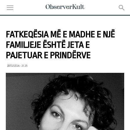
FATKEQËSIA MË E MADHE E NJË
FAMILJEJE ËSHTË JETA E
PAJETUAR E PRINDËRVE
28/02/2026 • 21:25