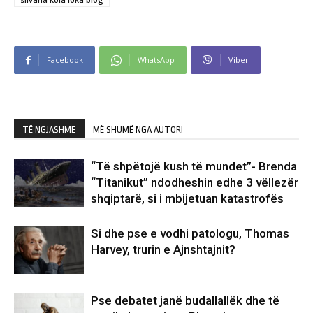
Facebook
WhatsApp
Viber
TË NGJASHME
MË SHUMË NGA AUTORI
“Të shpëtojë kush të mundet”- Brenda
“Titanikut” ndodheshin edhe 3 vëllezër
shqiptarë, si i mbijetuan katastrofës
Si dhe pse e vodhi patologu, Thomas
Harvey, trurin e Ajnshtajnit?
Pse debatet janë budallallëk dhe të