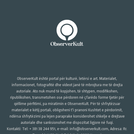
ObserverKult është portal për kulturë, letërsi e art. Materialet,
informacionet, fotografitë dhe videot janë të mbrojtura me të drejta
autoriale. Ato nuk mund të kopjohen, të shtypen, modifikohen,
ripublikohen, transmetohen ose përdoren në çfarëdo forme tjetër për
qëllime përfitimi, pa miratimin e ObserverKult. Për të shfrytëzuar
materialet e këtij portali, obligoheni t'i pranoni Kushtet e përdorimit,
ndërsa shfrytëzimi pa lejen paraprake konsiderohet shkelje e drejtave
autoriale dhe sanksionohet me dispozitat ligjore në fuqi.
Kontakti: Tel: + 381 38 244 951, e-mail: info@observerkult.com, Adresa: Rr.