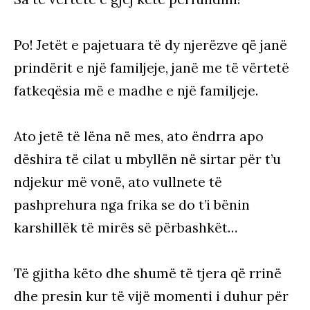
Po! Jetët e pajetuara të dy njerëzve që janë
prindërit e një familjeje, janë me të vërtetë
fatkeqësia më e madhe e një familjeje.
Ato jetë të lëna në mes, ato ëndrra apo
dëshira të cilat u mbyllën në sirtar për t’u
ndjekur më vonë, ato vullnete të
pashprehura nga frika se do t’i bënin
karshillëk të mirës së përbashkët…
Të gjitha këto dhe shumë të tjera që rrinë
dhe presin kur të vijë momenti i duhur për