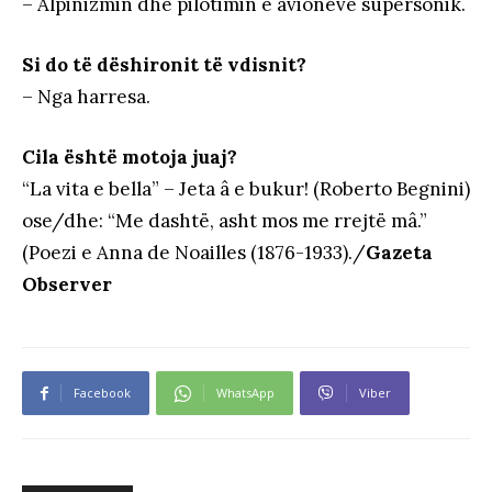
– Alpinizmin dhe pilotimin e avionëve supersonik.
Si do të dëshironit të vdisnit?
– Nga harresa.
Cila është motoja juaj?
“La vita e bella” – Jeta â e bukur! (Roberto Begnini)
ose/dhe: “Me dashtë, asht mos me rrejtë mâ.”
(Poezi e Anna de Noailles (1876-1933)./
Gazeta
Observer
Facebook
WhatsApp
Viber