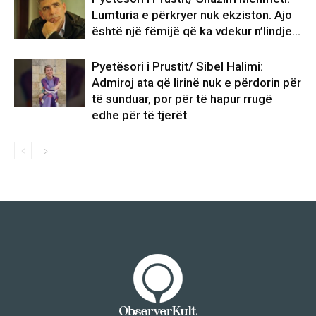
Lumturia e përkryer nuk ekziston. Ajo
është një fëmijë që ka vdekur n’lindje…
Pyetësori i Prustit/ Sibel Halimi:
Admiroj ata që lirinë nuk e përdorin për
të sunduar, por për të hapur rrugë
edhe për të tjerët