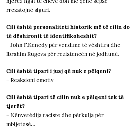
njerëz ngat të cilëve don me qenë sepse
rrezatojnë siguri.
Cili është personaliteti historik më të cilin do
të dëshironit të identifikoheshit?
– John F.Kenedy për vendime të vështira dhe
Ibrahim Rugova për rezistencën në jodhunë.
Cili është tipari i juaj që nuk e pëlqeni?
– Reaksioni emotiv.
Cili është tipari të cilin nuk e pëlqeni tek të
tjerët?
– Nënvetëdija raciste dhe përkulja për
mbijetesë…