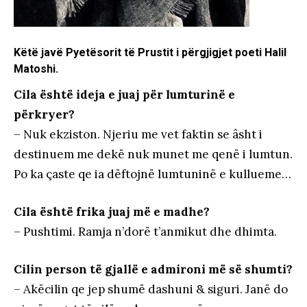
Këtë javë Pyetësorit të Prustit i përgjigjet poeti Halil
Matoshi.
Cila është ideja e juaj për lumturinë e
përkryer?
– Nuk ekziston. Njeriu me vet faktin se âsht i
destinuem me dekë nuk munet me qenë i lumtun.
Po ka çaste qe ia dëftojnë lumtuninë e kullueme…
Cila është frika juaj më e madhe?
– Pushtimi. Ramja n’dorë t’anmikut dhe dhimta.
Cilin person të gjallë e admironi më së shumti?
– Akëcilin qe jep shumë dashuni & siguri. Janë do