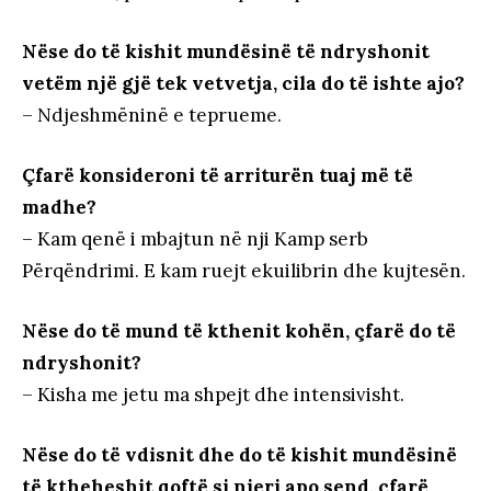
Nëse do të kishit mundësinë të ndryshonit
vetëm një gjë tek vetvetja, cila do të ishte ajo?
– Ndjeshmëninë e teprueme.
Çfarë konsideroni të arriturën tuaj më të
madhe?
– Kam qenë i mbajtun në nji Kamp serb
Përqëndrimi. E kam ruejt ekuilibrin dhe kujtesën.
Nëse do të mund të kthenit kohën, çfarë do të
ndryshonit?
– Kisha me jetu ma shpejt dhe intensivisht.
Nëse do të vdisnit dhe do të kishit mundësinë
të ktheheshit qoftë si njeri apo send, çfarë