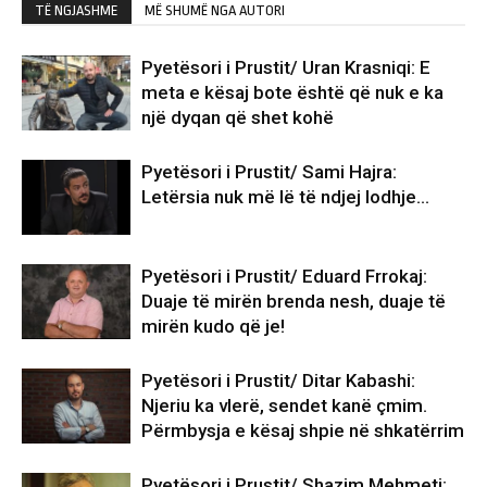
TË NGJASHME
MË SHUMË NGA AUTORI
Pyetësori i Prustit/ Uran Krasniqi: E
meta e kësaj bote është që nuk e ka
një dyqan që shet kohë
Pyetësori i Prustit/ Sami Hajra:
Letërsia nuk më lë të ndjej lodhje…
Pyetësori i Prustit/ Eduard Frrokaj:
Duaje të mirën brenda nesh, duaje të
mirën kudo që je!
Pyetësori i Prustit/ Ditar Kabashi:
Njeriu ka vlerë, sendet kanë çmim.
Përmbysja e kësaj shpie në shkatërrim
Pyetësori i Prustit/ Shazim Mehmeti: