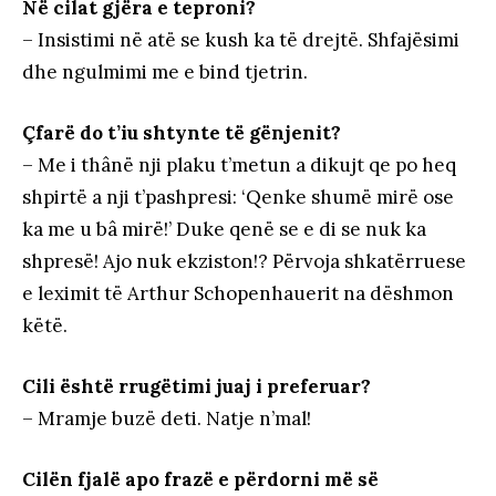
Në cilat gjëra e teproni?
– Insistimi në atë se kush ka të drejtë. Shfajësimi
dhe ngulmimi me e bind tjetrin.
Çfarë do t’iu shtynte të gënjenit?
– Me i thânë nji plaku t’metun a dikujt qe po heq
shpirtë a nji t’pashpresi: ‘Qenke shumë mirë ose
ka me u bâ mirë!’ Duke qenë se e di se nuk ka
shpresë! Ajo nuk ekziston!? Përvoja shkatërruese
e leximit të Arthur Schopenhauerit na dëshmon
këtë.
Cili është rrugëtimi juaj i preferuar?
– Mramje buzë deti. Natje n’mal!
Cilën fjalë apo frazë e përdorni më së