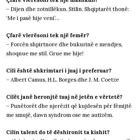
Çfarë vlerësoni tek një mashkull?
– Dijen dhe zotnillëkun. Stilin. Shqiptarët thonë:
‘Me i pasë hije veni’…
Çfarë vlerësoni tek një femër?
– Forcën shpirtnore dhe bukurinë e mendjes,
shoqnue me stil. Grue me hije!
Cili është shkrimtari i juaj i preferuar?
– Albert Camus, H.L. Borges dhe J. M. Coetze
Cilët janë heronjtë tuaj në jetën e vërtetë?
– Punëtorët dhe njerëzit që kujdesën për fëmijtë
me smujë, dawn syndrom ose me autizëm.
Cilin talent do të dëshironit ta kishit?