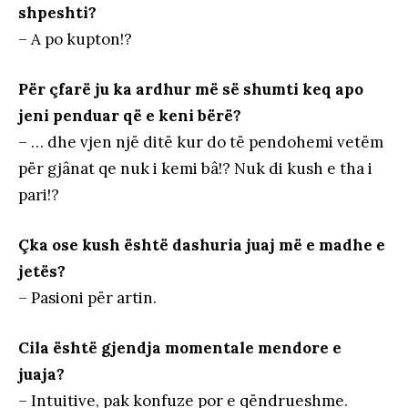
shpeshti?
– A po kupton!?
Për çfarë ju ka ardhur më së shumti keq apo
jeni penduar që e keni bërë?
– … dhe vjen një ditë kur do të pendohemi vetëm
për gjânat qe nuk i kemi bâ!? Nuk di kush e tha i
pari!?
Çka ose kush është dashuria juaj më e madhe e
jetës?
– Pasioni për artin.
Cila është gjendja momentale mendore e
juaja?
– Intuitive, pak konfuze por e qëndrueshme.