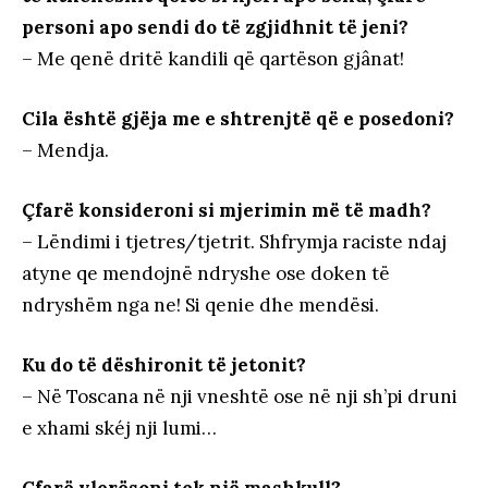
personi apo sendi do të zgjidhnit të jeni?
– Me qenë dritë kandili që qartëson gjânat!
Cila është gjëja me e shtrenjtë që e posedoni?
– Mendja.
Çfarë konsideroni si mjerimin më të madh?
– Lëndimi i tjetres/tjetrit. Shfrymja raciste ndaj
atyne qe mendojnë ndryshe ose doken të
ndryshëm nga ne! Si qenie dhe mendësi.
Ku do të dëshironit të jetonit?
– Në Toscana në nji vneshtë ose në nji sh’pi druni
e xhami skéj nji lumi…