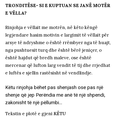
TRONDITËSE- SI E KUPTUAN SE JANË MOTËR
E VËLLA?
Rinjohja e vëllait me motrën, në këto këngë
legjendare hasim motivin e largimit të vëllait për
arsye të ndryshme o është rrëmbyer nga të huajt,
nga pushtuesit turq dhe është bërë jeniçer, o
është hajdut që bredh maleve, ose është
mercenar që lufton larg vendit të tij dhe rrjedhat
e luftës e sjellin rastësisht në vendlindje.
Këtu rinjohja bëhet pas shenjash ose pas një
shenje që jep Perëndia me anë të një shpendi,
zakonisht të një pëllumbi…
Tekstin e plotë e gjeni
KËTU