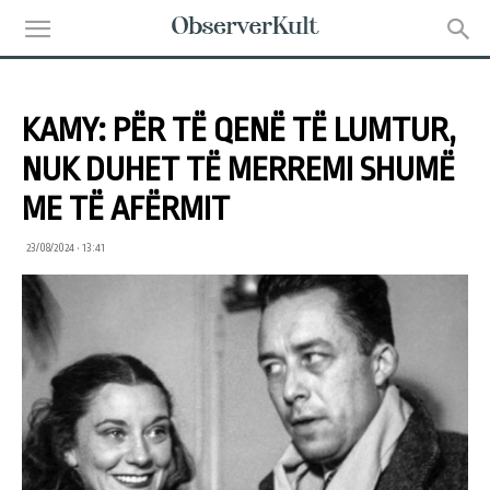
KAMY: PËR TË QENË TË LUMTUR,
NUK DUHET TË MERREMI SHUMË
ME TË AFËRMIT
23/08/2024 • 13:41