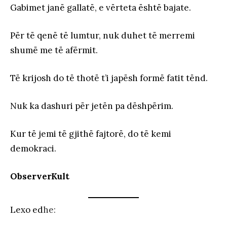
Gabimet janë gallatë, e vërteta është bajate.
Për të qenë të lumtur, nuk duhet të merremi
shumë me të afërmit.
Të krijosh do të thotë t’i japësh formë fatit tënd.
Nuk ka dashuri për jetën pa dëshpërim.
Kur të jemi të gjithë fajtorë, do të kemi
demokraci.
ObserverKult
Lexo ed
he: