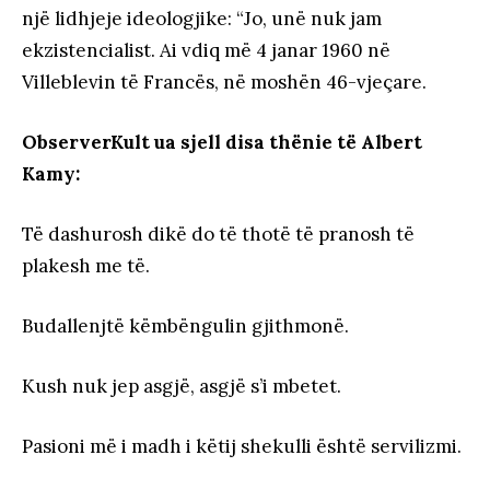
një lidhjeje ideologjike: “Jo, unë nuk jam
ekzistencialist. Ai vdiq më 4 janar 1960 në
Villeblevin të Francës, në moshën 46-vjeçare.
ObserverKult ua sjell disa thënie të Albert
Kamy:
Të dashurosh dikë do të thotë të pranosh të
plakesh me të.
Budallenjtë këmbëngulin gjithmonë.
Kush nuk jep asgjë, asgjë s’i mbetet.
Pasioni më i madh i këtij shekulli është servilizmi.