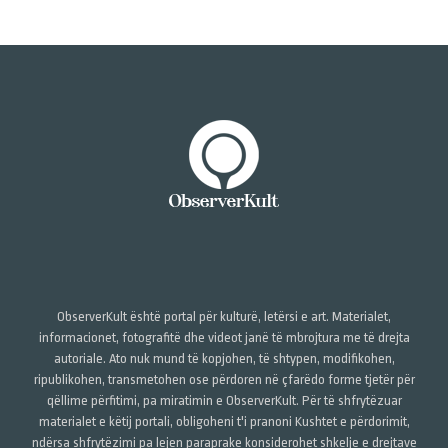
ObserverKult është portal për kulturë, letërsi e art. Materialet,
informacionet, fotografitë dhe videot janë të mbrojtura me të drejta
autoriale. Ato nuk mund të kopjohen, të shtypen, modifikohen,
ripublikohen, transmetohen ose përdoren në çfarëdo forme tjetër për
qëllime përfitimi, pa miratimin e ObserverKult. Për të shfrytëzuar
materialet e këtij portali, obligoheni t'i pranoni Kushtet e përdorimit,
ndërsa shfrytëzimi pa lejen paraprake konsiderohet shkelje e drejtave