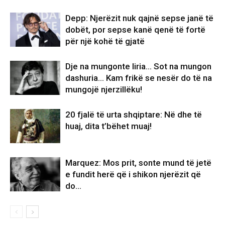
Depp: Njerëzit nuk qajnë sepse janë të
dobët, por sepse kanë qenë të fortë
për një kohë të gjatë
Dje na mungonte liria… Sot na mungon
dashuria… Kam frikë se nesër do të na
mungojë njerzillëku!
20 fjalë të urta shqiptare: Në dhe të
huaj, dita t’bëhet muaj!
Marquez: Mos prit, sonte mund të jetë
e fundit herë që i shikon njerëzit që
do…