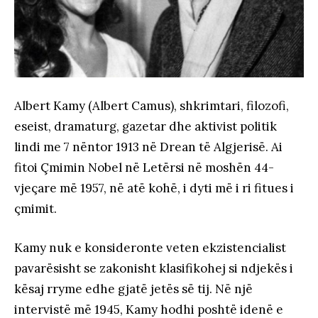
Albert Kamy (Albert Camus), shkrimtari, filozofi,
eseist, dramaturg, gazetar dhe aktivist politik
lindi me 7 nëntor 1913 në Drean të Algjerisë. Ai
fitoi Çmimin Nobel në Letërsi në moshën 44-
vjeçare më 1957, në atë kohë, i dyti më i ri fitues i
çmimit.
Kamy nuk e konsideronte veten ekzistencialist
pavarësisht se zakonisht klasifikohej si ndjekës i
kësaj rryme edhe gjatë jetës së tij. Në një
intervistë më 1945, Kamy hodhi poshtë idenë e