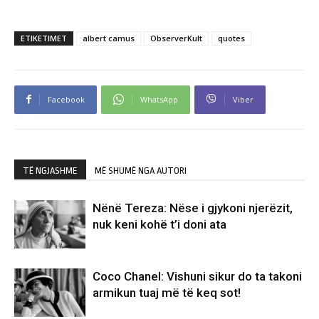
ETIKETIMET
albert camus
ObserverKult
quotes
Facebook
WhatsApp
Viber
TË NGJASHME
MË SHUMË NGA AUTORI
Nënë Tereza: Nëse i gjykoni njerëzit,
nuk keni kohë t’i doni ata
Coco Chanel: Vishuni sikur do ta takoni
armikun tuaj më të keq sot!