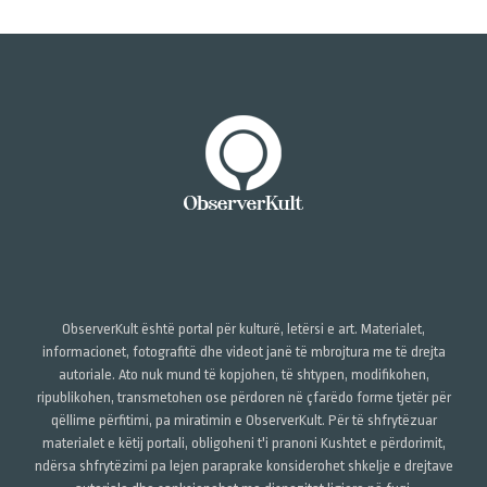
ObserverKult është portal për kulturë, letërsi e art. Materialet,
informacionet, fotografitë dhe videot janë të mbrojtura me të drejta
autoriale. Ato nuk mund të kopjohen, të shtypen, modifikohen,
ripublikohen, transmetohen ose përdoren në çfarëdo forme tjetër për
qëllime përfitimi, pa miratimin e ObserverKult. Për të shfrytëzuar
materialet e këtij portali, obligoheni t'i pranoni Kushtet e përdorimit,
ndërsa shfrytëzimi pa lejen paraprake konsiderohet shkelje e drejtave