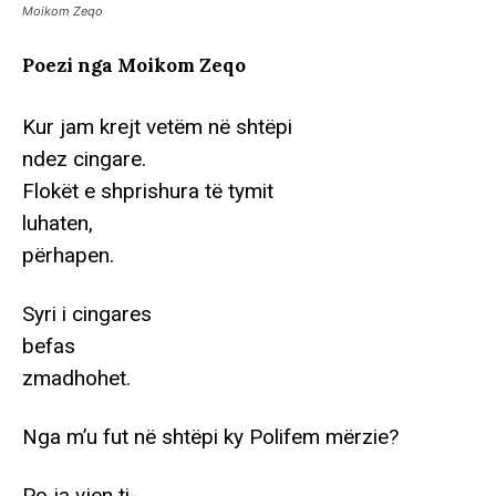
Moikom Zeqo
Poezi nga Moikom Zeqo
Kur jam krejt vetëm në shtëpi
ndez cingare.
Flokët e shprishura të tymit
luhaten,
përhapen.
Syri i cingares
befas
zmadhohet.
Nga m’u fut në shtëpi ky Polifem mërzie?
Po ja vjen ti-