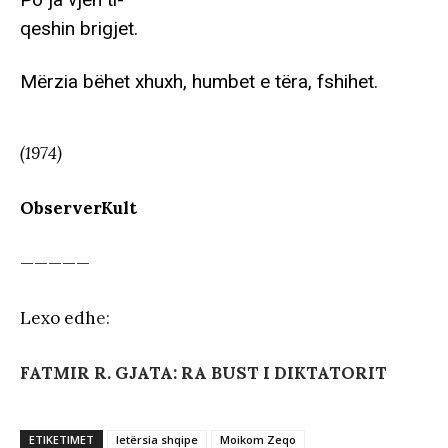
qeshin brigjet.
Mërzia bëhet xhuxh, humbet e tëra, fshihet.
(1974)
ObserverKult
—————
Lexo edh
e:
FATMIR R. GJATA: RA BUST I DIKTATORIT
ETIKETIMET
letërsia shqipe
Moikom Zeqo