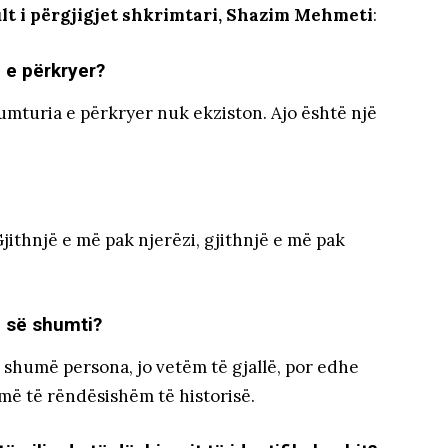
ult i përgjigjet shkrimtari, Shazim Mehmeti
:
ë e përkryer?
lumturia e përkryer nuk ekziston. Ajo është një
Gjithnjë e më pak njerëzi, gjithnjë e më pak
ë së shumti?
shumë persona, jo vetëm të gjallë, por edhe
ë të rëndësishëm të historisë.