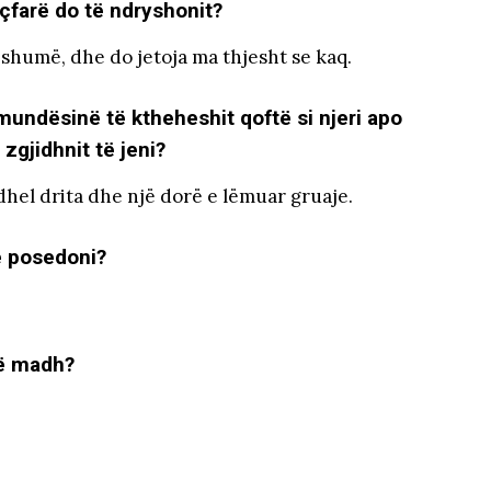
çfarë do të ndryshonit?
humë, dhe do jetoja ma thjesht se kaq.
 mundësinë të ktheheshit qoftë si njeri apo
zgjidhnit të jeni?
ëdhel drita dhe një dorë e lëmuar gruaje.
e posedoni?
të madh?