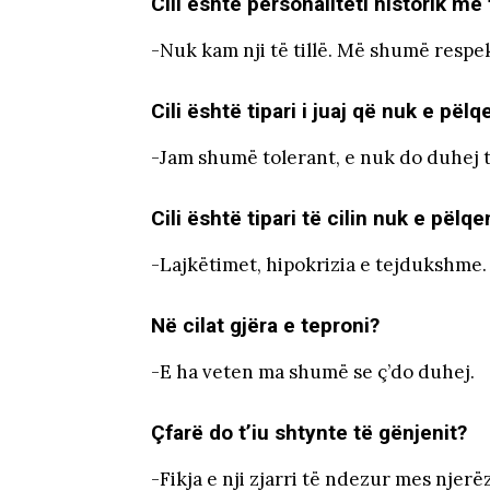
Cili është personaliteti historik me 
-Nuk kam nji të tillë. Më shumë respe
Cili është tipari i juaj që nuk e pëlq
-Jam shumë tolerant, e nuk do duhej t
Cili është tipari të cilin nuk e pëlqe
-Lajkëtimet, hipokrizia e tejdukshme.
Në cilat gjëra e teproni?
-E ha veten ma shumë se ç’do duhej.
Çfarë do t’iu shtynte të gënjenit?
-Fikja e nji zjarri të ndezur mes njerë