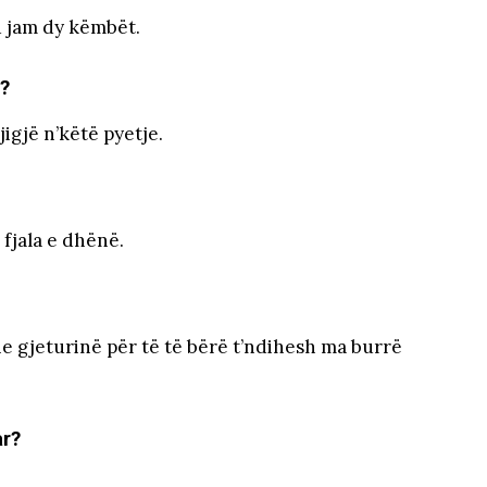
u jam dy këmbët.
ë?
igjë n’këtë pyetje.
 fjala e dhënë.
e gjeturinë për të të bërë t’ndihesh ma burrë
ar?