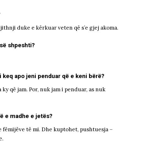
?
 gjithnji duke e kërkuar veten që s’e gjej akoma.
 së shpeshti?
i keq apo jeni penduar që e keni bërë?
a ky që jam. Por, nuk jam i penduar, as nuk
më e madhe e jetës?
 e fëmijëve të mi. Dhe kuptohet, pushtuesja –
e.