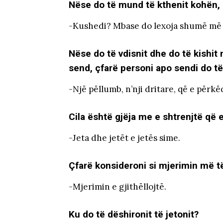
Nëse do të mund të kthenit kohën, 
-Kushedi? Mbase do lexoja shumë më s
Nëse do të vdisnit dhe do të kishit
send, çfarë personi apo sendi do të 
-Një pëllumb, n’nji dritare, që e përk
Cila është gjëja me e shtrenjtë që 
-Jeta dhe jetët e jetës sime.
Çfarë konsideroni si mjerimin më 
-Mjerimin e gjithëllojtë.
Ku do të dëshironit të jetonit?