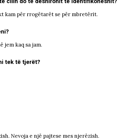
të cilin do të dëshironit të identifikoheshit?
kt kam për rrogëtarët se për mbretërit.
eni?
ë jem kaq sa jam.
ni tek të tjerët?
zish. Nevoja e një pajtese mes njerëzish.