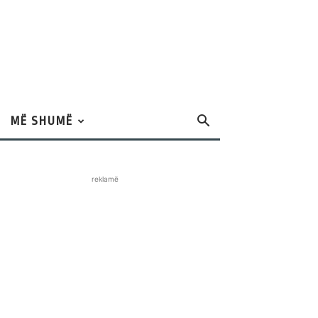
MË SHUMË
reklamë