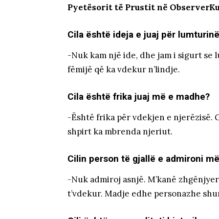
Pyetësorit të Prustit në ObserverK
Cila është ideja e juaj për lumturin
-Nuk kam një ide, dhe jam i sigurt se 
fëmijë që ka vdekur n’lindje.
Cila është frika juaj më e madhe?
-Është frika për vdekjen e njerëzisë. 
shpirt ka mbrenda njeriut.
Cilin person të gjallë e admironi m
-Nuk admiroj asnjë. M’kanë zhgënjyer 
t’vdekur. Madje edhe personazhe shum