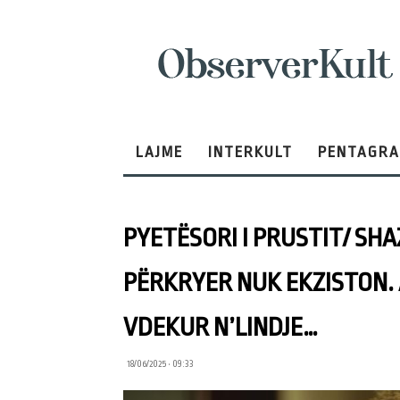
ObserverKult
LAJME
INTERKULT
PENTAGR
PYETËSORI I PRUSTIT/ SH
PËRKRYER NUK EKZISTON. A
VDEKUR N’LINDJE…
18/06/2025 • 09:33