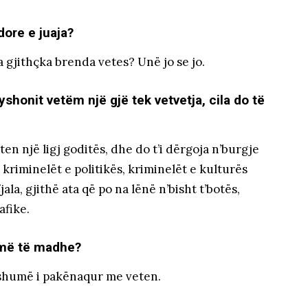
ore e juaja?
a gjithçka brenda vetes? Unë jo se jo.
shonit vetëm një gjë tek vetvetja, cila do të
ten një ligj goditës, dhe do t’i dërgoja n’burgje
 kriminelët e politikës, kriminelët e kulturës
jala, gjithë ata që po na lënë n’bisht t’botës,
afike.
j më të madhe?
 shumë i pakënaqur me veten.