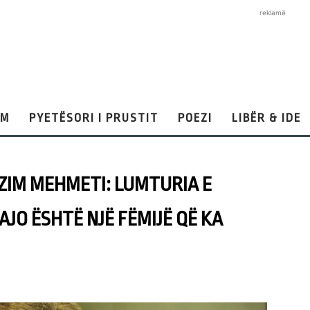
reklamë
AM
PYETËSORI I PRUSTIT
POEZI
LIBËR & IDE
AZIM MEHMETI: LUMTURIA E
JO ËSHTË NJË FËMIJË QË KA