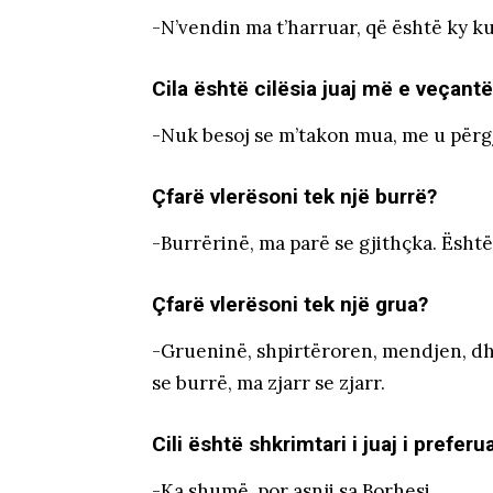
-N’vendin ma t’harruar, që është ky k
Cila është cilësia juaj më e veçant
-Nuk besoj se m’takon mua, me u përgj
Çfarë vlerësoni tek një burrë?
-Burrërinë, ma parë se gjithçka. Është
Çfarë vlerësoni tek një grua?
-Grueninë, shpirtëroren, mendjen, dh
se burrë, ma zjarr se zjarr.
Cili është shkrimtari i juaj i preferu
-Ka shumë, por asnji sa Borhesi.