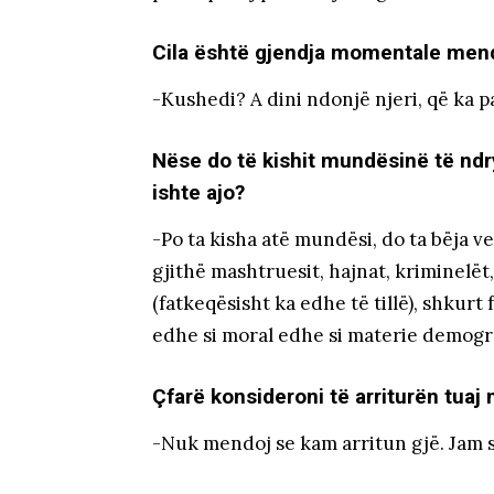
Cila është gjendja momentale mend
-Kushedi? A dini ndonjë njeri, që ka p
Nëse do të kishit mundësinë të ndry
ishte ajo?
-Po ta kisha atë mundësi, do ta bëja ve
gjithë mashtruesit, hajnat, kriminelët,
(fatkeqësisht ka edhe të tillë), shkurt f
edhe si moral edhe si materie demogr
Çfarë konsideroni të arriturën tua
-Nuk mendoj se kam arritun gjë. Jam