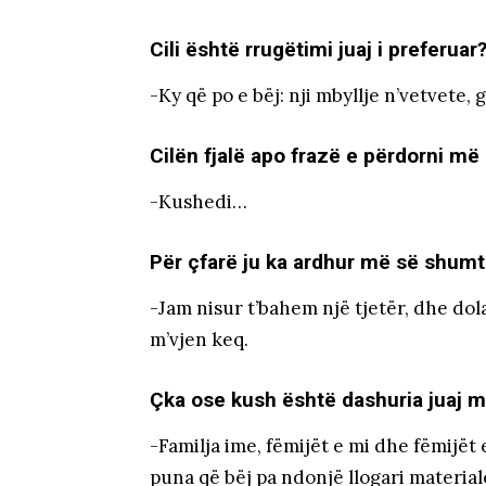
Cili është rrugëtimi juaj i preferuar
-Ky që po e bëj: nji mbyllje n’vetvete,
Cilën fjalë apo frazë e përdorni më
-Kushedi…
Për çfarë ju ka ardhur më së shumt
-Jam nisur t’bahem një tjetër, dhe dol
m’vjen keq.
Çka ose kush është dashuria juaj 
-Familja ime, fëmijët e mi dhe fëmijët
puna që bëj pa ndonjë llogari material