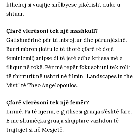
kthehej si vuajtje shëlbyese pikërisht duke u
shtuar.
Çfarë vlerësoni tek një mashkull?
Gatishmërinë për të mbrojtur dhe përunjësinë.
Burri mbron (këtu le të thotë çfarë të dojë
feminizmi!) anipse di të jetë edhe krijesa më e
flliqur në tokë. Për më tepër fokusohuni tek roli i
të thirrurit në ushtri në filmin “Landscapes in the
Mist” të Theo Angelopoulos.
Çfarë vlerësoni tek një femër?
Lirinë. Pa të njeriu, e gjithsesi gruaja s’është fare.
E me shumëçka gruaja shqiptare vazhdon të
trajtojet si në Mesjetë.