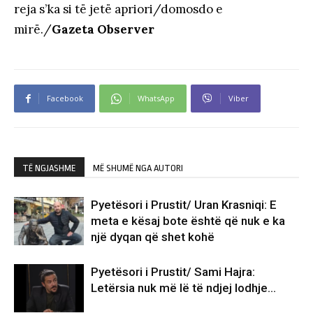
reja s’ka si të jetë apriori/domosdo e
mirë./
Gazeta Observer
Facebook
WhatsApp
Viber
TË NGJASHME
MË SHUMË NGA AUTORI
Pyetësori i Prustit/ Uran Krasniqi: E
meta e kësaj bote është që nuk e ka
një dyqan që shet kohë
Pyetësori i Prustit/ Sami Hajra:
Letërsia nuk më lë të ndjej lodhje…