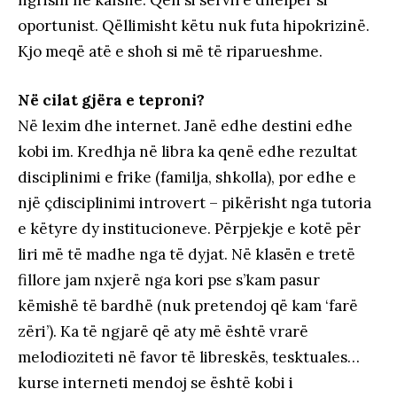
ngrisin në kafshë. Qen si servil e dhelpër si
oportunist. Qëllimisht këtu nuk futa hipokrizinë.
Kjo meqë atë e shoh si më të riparueshme.
Në cilat gjëra e teproni?
Në lexim dhe internet. Janë edhe destini edhe
kobi im. Kredhja në libra ka qenë edhe rezultat
disciplinimi e frike (familja, shkolla), por edhe e
një çdisciplinimi introvert – pikërisht nga tutoria
e këtyre dy institucioneve. Përpjekje e kotë për
liri më të madhe nga të dyjat. Në klasën e tretë
fillore jam nxjerë nga kori pse s’kam pasur
këmishë të bardhë (nuk pretendoj që kam ‘farë
zëri’). Ka të ngjarë që aty më është vrarë
melodioziteti në favor të libreskës, tesktuales…
kurse interneti mendoj se është kobi i