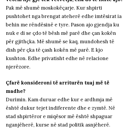
Pak më shumë moskokëçarje. Kur shpirti
pushtohet nga brengat ateherë edhe imtësirat ia
behin me rëndësinë e tyre. Pason ajo gjendja ku
nuk e di se çdo të bësh më parë dhe çan kokën
për gjithçka. Më shumë se kaq, mundohesh të
dish për çka të çash kokën më parë. E kjo
kushton. Edhe privatisht edhe në relacione
njerëzore.
Çfarë konsideroni të arriturën tuaj më të
madhe?
Durimin. Kam duruar edhe kur e ardhmja më
është dukur tejet indiferente dhe e zymtë. Në
stad shpirtëror e miqësor më është shpaguar
nganjëherë, kurse në stad politik asnjëherë.