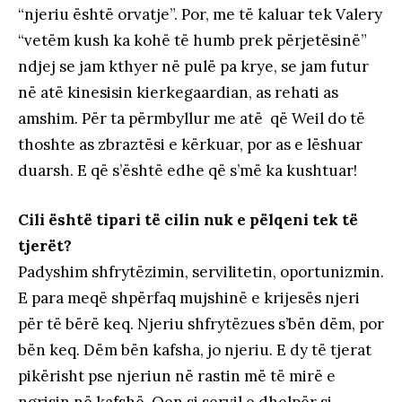
“njeriu është orvatje”. Por, me të kaluar tek Valery
“vetëm kush ka kohë të humb prek përjetësinë”
ndjej se jam kthyer në pulë pa krye, se jam futur
në atë kinesisin kierkegaardian, as rehati as
amshim. Për ta përmbyllur me atë që Weil do të
thoshte as zbraztësi e kërkuar, por as e lëshuar
duarsh. E që s’është edhe që s’më ka kushtuar!
Cili është tipari të cilin nuk e pëlqeni tek të
tjerët?
Padyshim shfrytëzimin, servilitetin, oportunizmin.
E para meqë shpërfaq mujshinë e krijesës njeri
për të bërë keq. Njeriu shfrytëzues s’bën dëm, por
bën keq. Dëm bën kafsha, jo njeriu. E dy të tjerat
pikërisht pse njeriun në rastin më të mirë e