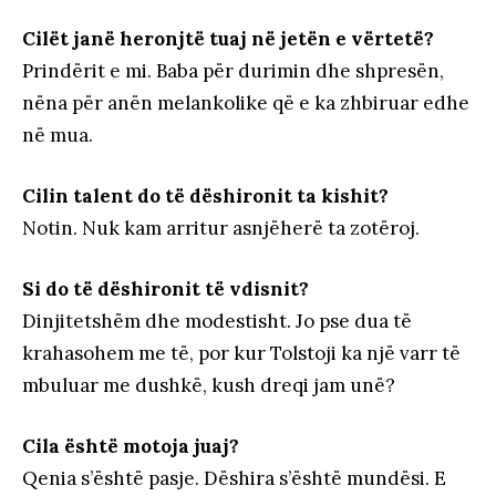
Cilët janë heronjtë tuaj në jetën e vërtetë?
Prindërit e mi. Baba për durimin dhe shpresën,
nëna për anën melankolike që e ka zhbiruar edhe
në mua.
Cilin talent do të dëshironit ta kishit?
Notin. Nuk kam arritur asnjëherë ta zotëroj.
Si do të dëshironit të vdisnit?
Dinjitetshëm dhe modestisht. Jo pse dua të
krahasohem me të, por kur Tolstoji ka një varr të
mbuluar me dushkë, kush dreqi jam unë?
Cila është motoja juaj?
Qenia s’është pasje. Dëshira s’është mundësi. E