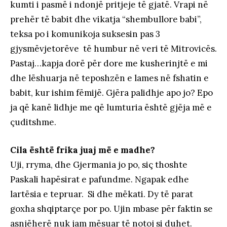
kumti i pasmë i ndonjë pritjeje të gjatë. Vrapi në
prehër të babit dhe vikatja “shembullore babi”,
teksa po i komunikoja suksesin pas 3
gjysmëvjetorëve të humbur në veri të Mitrovicës.
Pastaj…kapja dorë për dore me kusherinjtë e mi
dhe lëshuarja në teposhzën e lames në fshatin e
babit, kur ishim fëmijë. Gjëra palidhje apo jo? Epo
ja që kanë lidhje me që lumturia është gjëja më e
çuditshme.
Cila është frika juaj më e madhe?
Uji, rryma, dhe Gjermania jo po, siç thoshte
Paskali hapësirat e pafundme. Ngapak edhe
lartësia e tepruar. Si dhe mëkati. Dy të parat
goxha shqiptarçe por po. Ujin mbase për faktin se
asnjëherë nuk jam mësuar të notoj si duhet.