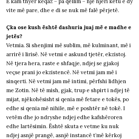
E kam thyer keqaz – pa qëllim – një njeri këtu e dy
vite më pare, dhe e di se nuk më falë përjetë.
Çka ose kush është dashuria juaj më e madhe e
jetës?
Vetmia. Si shenjimi më sublim, më kulminant, më i
arrirë i lirisë. Në vetmi e askund tjetër, ekzistoj.
Në tjera hera, raste e shfaqje, ndjej se gjakoj
veçse prani jo ekzistencë. Në vetmi jam më i
sinqerti. Në vetmi jam më intimi, përfshi lidhjen
me Zotin. Në të mish, gjak, trup e shpirt i ndjej të
mijat, njëkohësisht si qenia më fetare e tokës, po
edhe si qenia më nihile, më e poshtër në tokë. I
vetëm dhe jo ndryshe ndjej edhe kafshëroren
edhe lartësimin. Është skuta e vetme ku nuk
ndjej asnjë prangë, asnjë instancë t’më kërkoj