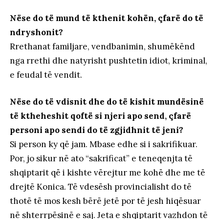
Nëse do të mund të kthenit kohën, çfarë do të
ndryshonit?
Rrethanat familjare, vendbanimin, shumëkënd
nga rrethi dhe natyrisht pushtetin idiot, kriminal,
e feudal të vendit.
Nëse do të vdisnit dhe do të kishit mundësinë
të ktheheshit qoftë si njeri apo send, çfarë
personi apo sendi do të zgjidhnit të jeni?
Si person ky që jam. Mbase edhe si i sakrifikuar.
Por, jo sikur në ato “sakrificat” e teneqenjta të
shqiptarit që i kishte vërejtur me kohë dhe me të
drejtë Konica. Të vdesësh provincialisht do të
thotë të mos kesh bërë jetë por të jesh hiqësuar
në shterrpësinë e saj. Jeta e shqiptarit vazhdon të