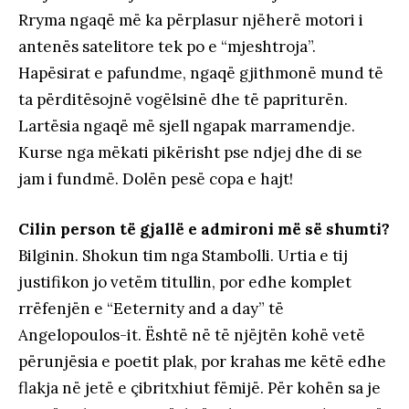
Rryma ngaqë më ka përplasur njëherë motori i
antenës satelitore tek po e “mjeshtroja”.
Hapësirat e pafundme, ngaqë gjithmonë mund të
ta përditësojnë vogëlsinë dhe të papriturën.
Lartësia ngaqë më sjell ngapak marramendje.
Kurse nga mëkati pikërisht pse ndjej dhe di se
jam i fundmë. Dolën pesë copa e hajt!
Cilin person të gjallë e admironi më së shumti?
Bilginin. Shokun tim nga Stambolli. Urtia e tij
justifikon jo vetëm titullin, por edhe komplet
rrëfenjën e “Eeternity and a day” të
Angelopoulos-it. Është në të njëjtën kohë vetë
përunjësia e poetit plak, por krahas me këtë edhe
flakja në jetë e çibritxhiut fëmijë. Për kohën sa je