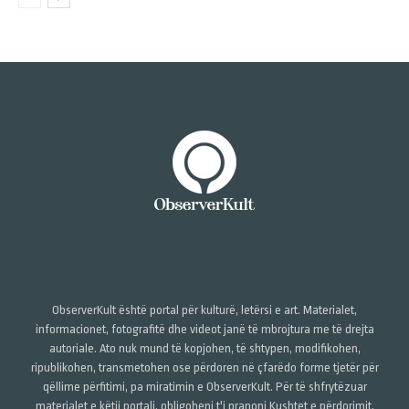
ObserverKult është portal për kulturë, letërsi e art. Materialet,
informacionet, fotografitë dhe videot janë të mbrojtura me të drejta
autoriale. Ato nuk mund të kopjohen, të shtypen, modifikohen,
ripublikohen, transmetohen ose përdoren në çfarëdo forme tjetër për
qëllime përfitimi, pa miratimin e ObserverKult. Për të shfrytëzuar
materialet e këtij portali, obligoheni t'i pranoni Kushtet e përdorimit,