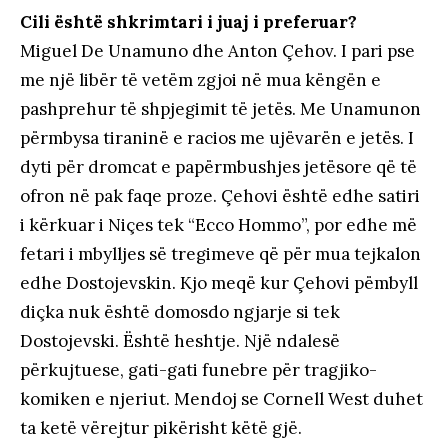
Cili është shkrimtari i juaj i preferuar?
Miguel De Unamuno dhe Anton Çehov. I pari pse
me një libër të vetëm zgjoi në mua këngën e
pashprehur të shpjegimit të jetës. Me Unamunon
përmbysa tiraninë e racios me ujëvarën e jetës. I
dyti për dromcat e papërmbushjes jetësore që të
ofron në pak faqe proze. Çehovi është edhe satiri
i kërkuar i Niçes tek “Ecco Hommo”, por edhe më
fetari i mbylljes së tregimeve që për mua tejkalon
edhe Dostojevskin. Kjo meqë kur Çehovi pëmbyll
diçka nuk është domosdo ngjarje si tek
Dostojevski. Është heshtje. Një ndalesë
përkujtuese, gati-gati funebre për tragjiko-
komiken e njeriut. Mendoj se Cornell West duhet
ta ketë vërejtur pikërisht këtë gjë.