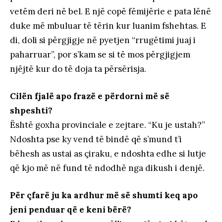
vetëm deri në bel. E një copë fëmijërie e pata lënë
duke më mbuluar të tërin kur luanim fshehtas. E
di, doli si përgjigje në pyetjen “rrugëtimi juaj i
paharruar”, por s’kam se si të mos përgjigjem
njëjtë kur do të doja ta përsërisja.
Cilën fjalë apo frazë e përdorni më së
shpeshti?
Është goxha provinciale e zejtare. “Ku je ustah?”
Ndoshta pse ky vend të bindë që s’mund t’i
bëhesh as ustai as çiraku, e ndoshta edhe si lutje
që kjo më në fund të ndodhë nga dikush i denjë.
Për çfarë ju ka ardhur më së shumti keq apo
jeni penduar që e keni bërë?