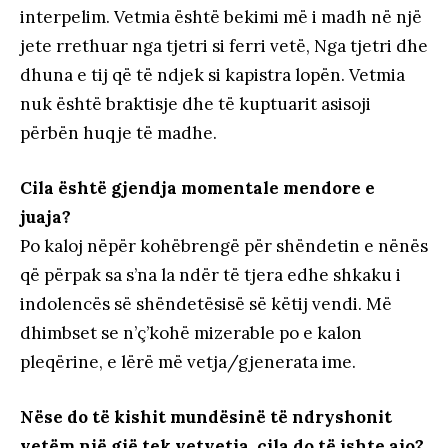
interpelim. Vetmia është bekimi më i madh në një
jete rrethuar nga tjetri si ferri vetë, Nga tjetri dhe
dhuna e tij që të ndjek si kapistra lopën. Vetmia
nuk është braktisje dhe të kuptuarit asisoji
përbën huqje të madhe.
Cila është gjendja momentale mendore e
juaja?
Po kaloj nëpër kohëbrengë për shëndetin e nënës
që përpak sa s’na la ndër të tjera edhe shkaku i
indolencës së shëndetësisë së këtij vendi. Më
dhimbset se n’ç’kohë mizerable po e kalon
pleqërine, e lërë më vetja/gjenerata ime.
Nëse do të kishit mundësinë të ndryshonit
vetëm një gjë tek vetvetja, cila do të ishte ajo?