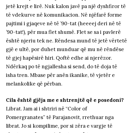
jetë krejt e lirë. Nuk kalon javë pa një dyshfiror të
të vdekurve në komunikacion. Në njëfarë forme
pajtimi i gjaqeve në të ’90-tat (heeeej deri në të
’90-tat!), për mua flet shumë. Flet se sa i pavlerë
është njeriu tek ne. Rëndesa mund të jetë vërtetë
gjë e ultë, por duhet munduar që mu në rëndëse
të gjej hapësirë hiri. Qoftë edhe ai njerëzor.
Ndërkaq po të ngjallesha si send, do të doja të
isha tren. Mbase për anën ikanike, të vjetër e
melankolike që përban.
Cila është gjëja me e shtrenjtë që e posedoni?
Librat. Jam ai i shtriri në “Color of
Pomergranates” të Parajanovit, rrethuar nga
librat. Jo si kompilime, por si zëra e vargje të