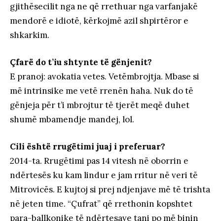
gjithësecilit nga ne që rrethuar nga varfanjakë
mendorë e idiotë, kërkojmë azil shpirtëror e
shkarkim.
Çfarë do t’iu shtynte të gënjenit?
E pranoj: avokatia vetes. Vetëmbrojtja. Mbase si
më intrinsike me vetë rrenën haha. Nuk do të
gënjeja për t’i mbrojtur të tjerët meqë duhet
shumë mbamendje mandej, lol.
Cili është rrugëtimi juaj i preferuar?
2014-ta. Rrugëtimi pas 14 vitesh në oborrin e
ndërtesës ku kam lindur e jam rritur në veri të
Mitrovicës. E kujtoj si prej ndjenjave më të trishta
në jeten time. “Çufrat” që rrethonin kopshtet
para-ballkonike të ndërtesave tani po më binin