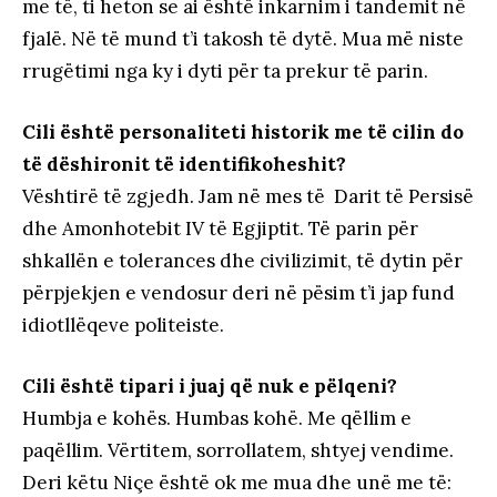
me të, ti heton se ai është inkarnim i tandemit në
fjalë. Në të mund t’i takosh të dytë. Mua më niste
rrugëtimi nga ky i dyti për ta prekur të parin.
Cili është personaliteti historik me të cilin do
të dëshironit të identifikoheshit?
Vështirë të zgjedh. Jam në mes të Darit të Persisë
dhe Amonhotebit IV të Egjiptit. Të parin për
shkallën e tolerances dhe civilizimit, të dytin për
përpjekjen e vendosur deri në pësim t’i jap fund
idiotllëqeve politeiste.
Cili është tipari i juaj që nuk e pëlqeni?
Humbja e kohës. Humbas kohë. Me qëllim e
paqëllim. Vërtitem, sorrollatem, shtyej vendime.
Deri këtu Niçe është ok me mua dhe unë me të: