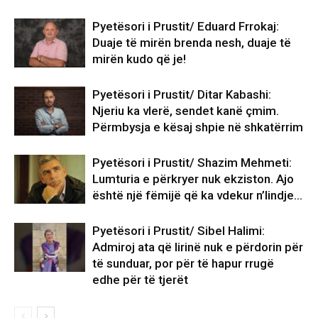
Pyetësori i Prustit/ Eduard Frrokaj:
Duaje të mirën brenda nesh, duaje të
mirën kudo që je!
Pyetësori i Prustit/ Ditar Kabashi:
Njeriu ka vlerë, sendet kanë çmim.
Përmbysja e kësaj shpie në shkatërrim
Pyetësori i Prustit/ Shazim Mehmeti:
Lumturia e përkryer nuk ekziston. Ajo
është një fëmijë që ka vdekur n’lindje…
Pyetësori i Prustit/ Sibel Halimi:
Admiroj ata që lirinë nuk e përdorin për
të sunduar, por për të hapur rrugë
edhe për të tjerët