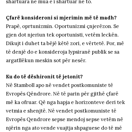
shartuara në mua e i shartuar në to.
Çfarë konsideroni si mjerimin më të madh?
Prapë, oprtunizmin. Oportunizmi çnjerëzon. Se
gjen dot njeriun tek oportunisti, vetëm leckën.
Dikujt i duhet ta bëjë këtë zori, e vërtetë. Por, më
të denjë do e konsideroja lypsiranë publik se sa
argatllëkun meskin sot për nesër.
Ku do të dëshironit të jetonit?
Në Stamboll apo në vendet postkomuniste të
Evropës Qëndrore. Në të parin për gjithë çfarë
më ka ofruar. Që nga hapja e horizonteve deri tek
vetmia e shenjtë. Në vendet postkomuniste të
Evropës Qendrore sepse mendoj sepse vetëm në
njërin nga ato vende vuajtja shpaguese do të më