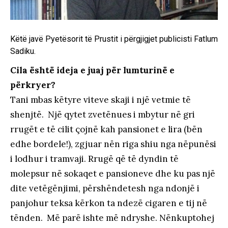
Këtë javë Pyetësorit të Prustit i përgjigjet publicisti Fatlum
Sadiku.
Cila është ideja e juaj për lumturinë e
përkryer?
Tani mbas këtyre viteve skaji i një vetmie të
shenjtë. Një qytet zvetënues i mbytur në gri
rrugët e të cilit çojnë kah pansionet e lira (bën
edhe bordele!), zgjuar nën riga shiu nga nëpunësi
i lodhur i tramvaji. Rrugë që të dyndin të
molepsur në sokaqet e pansioneve dhe ku pas një
dite vetëgënjimi, përshëndetesh nga ndonjë i
panjohur teksa kërkon ta ndezë cigaren e tij në
tënden. Më parë ishte më ndryshe. Nënkuptohej