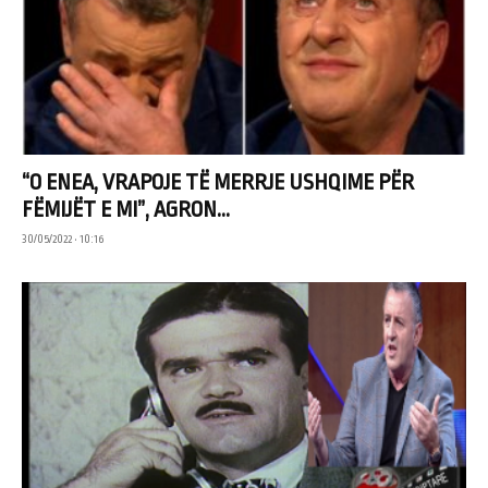
“O ENEA, VRAPOJE TË MERRJE USHQIME PËR
FËMIJËT E MI”, AGRON...
30/05/2022 • 10:16