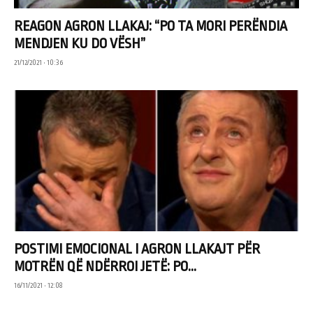
REAGON AGRON LLAKAJ: “PO TA MORI PERËNDIA
MENDJEN KU DO VËSH”
21/12/2021 • 10:36
POSTIMI EMOCIONAL I AGRON LLAKAJT PËR
MOTRËN QË NDËRROI JETË: PO...
16/11/2021 • 12:08