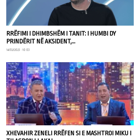
RRËFIMI I DHIMBSHËM I TANIT: I HUMBI DY
PRINDËRIT NË AKSIDENT,...
14/02/2023 • 10:03
XHEVAHIR ZENELI RRËFEN SI E MASHTROI MIKU I