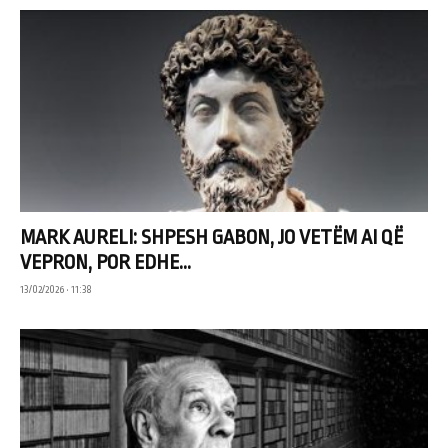
MARK AURELI: SHPESH GABON, JO VETËM AI QË
VEPRON, POR EDHE...
13/02/2026 • 11:38