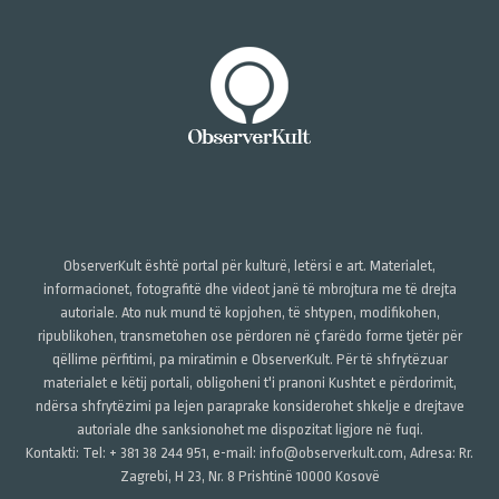
ObserverKult është portal për kulturë, letërsi e art. Materialet,
informacionet, fotografitë dhe videot janë të mbrojtura me të drejta
autoriale. Ato nuk mund të kopjohen, të shtypen, modifikohen,
ripublikohen, transmetohen ose përdoren në çfarëdo forme tjetër për
qëllime përfitimi, pa miratimin e ObserverKult. Për të shfrytëzuar
materialet e këtij portali, obligoheni t'i pranoni Kushtet e përdorimit,
ndërsa shfrytëzimi pa lejen paraprake konsiderohet shkelje e drejtave
autoriale dhe sanksionohet me dispozitat ligjore në fuqi.
Kontakti: Tel: + 381 38 244 951, e-mail: info@observerkult.com, Adresa: Rr.
Zagrebi, H 23, Nr. 8 Prishtinë 10000 Kosovë