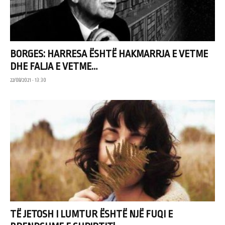
BORGES: HARRESA ËSHTË HAKMARRJA E VETME
DHE FALJA E VETME…
22/08/2021 • 13:30
TË JETOSH I LUMTUR ËSHTË NJË FUQI E