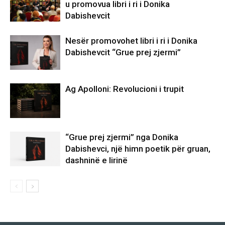
u promovua libri i ri i Donika
Dabishevcit
Nesër promovohet libri i ri i Donika
Dabishevcit “Grue prej zjermi”
Ag Apolloni: Revolucioni i trupit
“Grue prej zjermi” nga Donika
Dabishevci, një himn poetik për gruan,
dashninë e lirinë