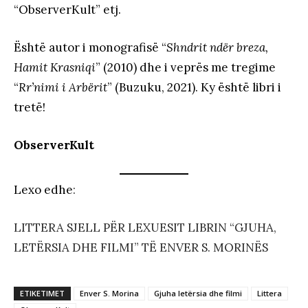
“ObserverKult” etj.
Është autor i monografisë “
Shndrit ndër breza,
Hamit Krasniqi
” (2010) dhe i veprës me tregime
“
Rr’nimi i Arbërit
” (Buzuku, 2021). Ky është libri i
tretë!
ObserverKult
Lexo edhe
:
LITTERA SJELL PËR LEXUESIT LIBRIN “GJUHA,
LETËRSIA DHE FILMI” TË ENVER S. MORINËS
ETIKETIMET
Enver S. Morina
Gjuha letërsia dhe filmi
Littera