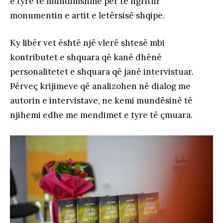
e tyre të mundimshme për të ngritur
monumentin e artit e letërsisë shqipe.
Ky libër vet është një vlerë shtesë mbi
kontributet e shquara që kanë dhënë
personalitetet e shquara që janë intervistuar.
Përveç krijimeve që analizohen në dialog me
autorin e intervistave, ne kemi mundësinë të
njihemi edhe me mendimet e tyre të çmuara.