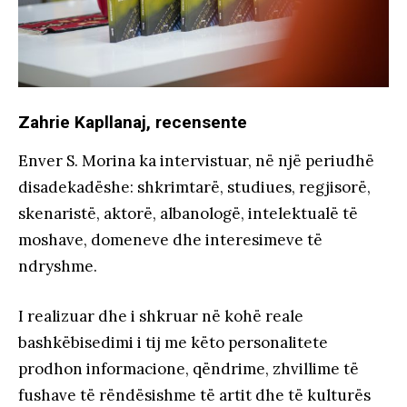
Zahrie Kapllanaj, recensente
Enver S. Morina ka intervistuar, në një periudhë
disadekadëshe: shkrimtarë, studiues, regjisorë,
skenaristë, aktorë, albanologë, intelektualë të
moshave, domeneve dhe interesimeve të
ndryshme.
I realizuar dhe i shkruar në kohë reale
bashkëbisedimi i tij me këto personalitete
prodhon informacione, qëndrime, zhvillime të
fushave të rëndësishme të artit dhe të kulturës