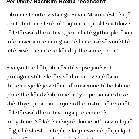
Për librin
/
Bashkim Hoxha recensent
:
Libri me 15 intervista nga Enver Morina është një
kontribut me vlerë në trajtimin e problematikave
të letërsisë dhe arteve, por mbi të gjitha, plotëson
informacionin e munguar të historisë së vonët të
letërsisë dhe arteve këndej dhe andej Drinit.
E veçanta e këtij libri është sepse janë vet
protagonistët e letërsisë dhe arteve që flasin
duke na sjellë jo vetëm informacione të bollshme,
por edhe këndvështrimet e tyre personale duke
zbërthyer procesin krijues dhe historinë e vonët
të letërsisë dhe arteve nga pozicione të
ndryshme. Në këtë mënyrë “kamerat” na zbulojnë
të gjithë shesh-betejën e krijuesve në përpjekjet