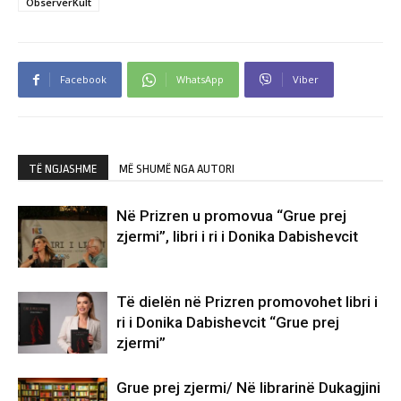
ObserverKult
Facebook
WhatsApp
Viber
TË NGJASHME
MË SHUMË NGA AUTORI
Në Prizren u promovua “Grue prej
zjermi”, libri i ri i Donika Dabishevcit
Të dielën në Prizren promovohet libri i
ri i Donika Dabishevcit “Grue prej
zjermi”
Grue prej zjermi/ Në librarinë Dukagjini