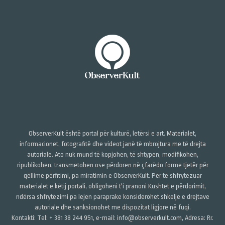
ObserverKult është portal për kulturë, letërsi e art. Materialet,
informacionet, fotografitë dhe videot janë të mbrojtura me të drejta
autoriale. Ato nuk mund të kopjohen, të shtypen, modifikohen,
ripublikohen, transmetohen ose përdoren në çfarëdo forme tjetër për
qëllime përfitimi, pa miratimin e ObserverKult. Për të shfrytëzuar
materialet e këtij portali, obligoheni t'i pranoni Kushtet e përdorimit,
ndërsa shfrytëzimi pa lejen paraprake konsiderohet shkelje e drejtave
autoriale dhe sanksionohet me dispozitat ligjore në fuqi.
Kontakti: Tel: + 381 38 244 951, e-mail: info@observerkult.com, Adresa: Rr.