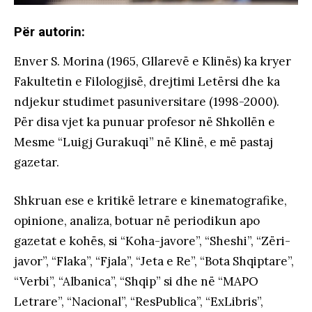
Për autorin:
Enver S. Morina (1965, Gllarevë e Klinës) ka kryer
Fakultetin e Filologjisë, drejtimi Letërsi dhe ka
ndjekur studimet pasuniversitare (1998-2000).
Për disa vjet ka punuar profesor në Shkollën e
Mesme “Luigj Gurakuqi” në Klinë, e më pastaj
gazetar.
Shkruan ese e kritikë letrare e kinematografike,
opinione, analiza, botuar në periodikun apo
gazetat e kohës, si “Koha-javore”, “Sheshi”, “Zëri-
javor”, “Flaka”, “Fjala”, “Jeta e Re”, “Bota Shqiptare”,
“Verbi”, “Albanica”, “Shqip” si dhe në “MAPO
Letrare”, “Nacional”, “ResPublica”, “ExLibris”,