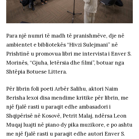
Para një numri të madh të pranishmëve, dje në
ambientet e bibliotekës “Hivzi Sulejmani” në
Prishtinë u promovua libri me intervista i Enver S.
Morinës, “Gjuha, letërsia dhe filmi”, botuar nga
Shtëpia Botuese Littera.
Për librin foli poeti Arbër Salihu, aktori Naim
Berisha lexoi disa mendime kritike për librin, me
një fjalë rasti u paraqit edhe ambasadori i
Shqipërisë në Kosovë, Petrit Malaj, ndërsa Leon
Muqaj luajti në piano dy pika muzikore, e po ashtu
me një fjalë rasti u paraqit edhe autori Enver S.