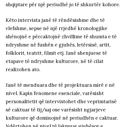
shqiptare për një periudhë jo të shkurtër kohore.
Këto intervista janë të rëndësishme dhe të
vlefshme, sepse në një rrjedhë kronologjike
shënojnë e përcaktojnë zhvillime të shumta e të
ndryshme në fushën e gjuhës, letërsisë, artit,
folklorit, teatrit, filmit etj. Janë shenjuese të
etapave të ndryshme kulturore, në të cilat
realizohen ato.
Janë të menduara dhe të projektuara mirë e në
nivel. Kapin fenomene esenciale, varësisht
personalitetit që intervistohet dhe veprimtarisë
së caktuar të tij/saj ose varësisht ngjarjeve
kulturore që dominojnë në periudhën e caktuar.
Ndërtohen në nivel të lakmuar gjuhësor e