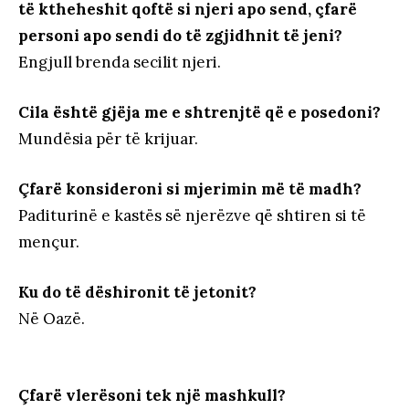
të ktheheshit qoftë si njeri apo send, çfarë
personi apo sendi do të zgjidhnit të jeni?
Engjull brenda secilit njeri.
Cila është gjëja me e shtrenjtë që e posedoni?
Mundësia për të krijuar.
Çfarë konsideroni si mjerimin më të madh?
Paditurinë e kastës së njerëzve që shtiren si të
mençur.
Ku do të dëshironit të jetonit?
Në Oazë.
Çfarë vlerësoni tek një mashkull?