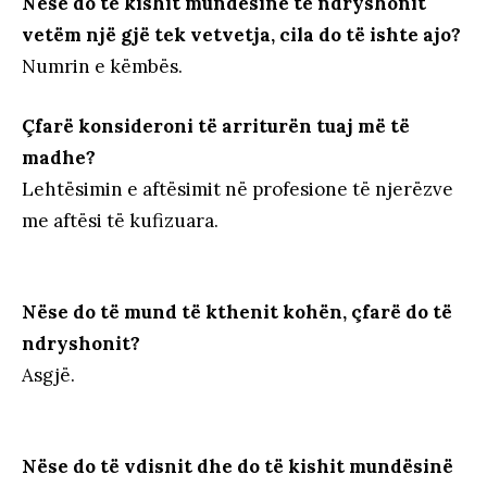
Nëse do të kishit mundësinë të ndryshonit
vetëm një gjë tek vetvetja, cila do të ishte ajo?
Numrin e këmbës.
Çfarë konsideroni të arriturën tuaj më të
madhe?
Lehtësimin e aftësimit në profesione të njerëzve
me aftësi të kufizuara.
Nëse do të mund të kthenit kohën, çfarë do të
ndryshonit?
Asgjë.
Nëse do të vdisnit dhe do të kishit mundësinë