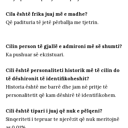
Cila është frika juaj më e madhe?
Që padituria të jetë përballja me tjetrin.
Cilin person të gjallë e admironi më së shumti?
Ka pushuar së ekzistuari.
Cili është personaliteti historik më të cilin do
të dëshironit të identifikoheshit?
Historia është me barrë dhe jam në pritje të
personalitetit që kam dëshirë të identifikohem.
Cili është tipari i juaj që nuk e pëlqeni?
Sinqeriteti i tepruar te njerëzit që nuk meritojnë
as 0.01%