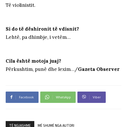
Të violinistit.
Si do të dëshironit të vdisnit?
Lehtë, pa dhimbje, i vetëm…
Cila është motoja juaj?
Përkushtim, punë dhe lexim…/
Gazeta Observer
Facebook
WhatsApp
Viber
TË NGJASHME
MË SHUMË NGA AUTORI