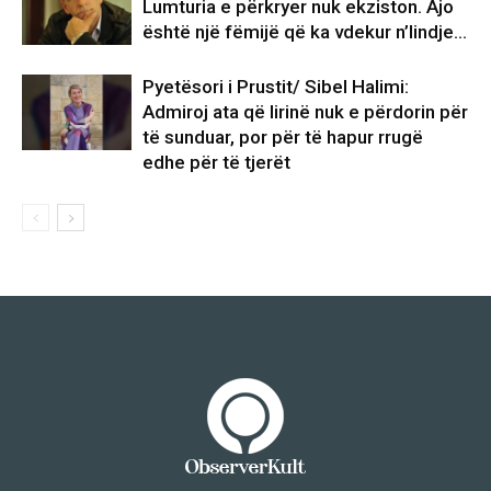
Lumturia e përkryer nuk ekziston. Ajo
është një fëmijë që ka vdekur n’lindje…
Pyetësori i Prustit/ Sibel Halimi:
Admiroj ata që lirinë nuk e përdorin për
të sunduar, por për të hapur rrugë
edhe për të tjerët