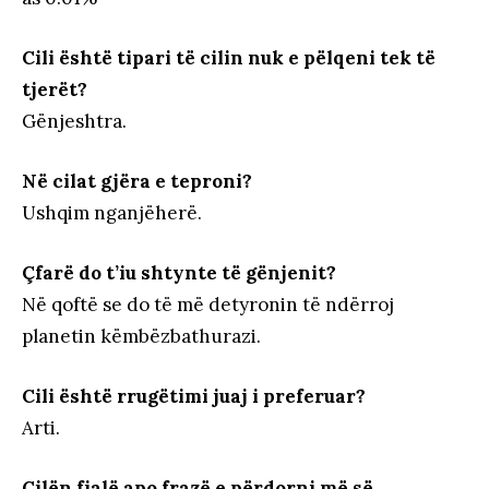
Cili është tipari të cilin nuk e pëlqeni tek të
tjerët?
Gënjeshtra.
Në cilat gjëra e teproni?
Ushqim nganjëherë.
Çfarë do t’iu shtynte të gënjenit?
Në qoftë se do të më detyronin të ndërroj
planetin këmbëzbathurazi.
Cili është rrugëtimi juaj i preferuar?
Arti.
Cilën fjalë apo frazë e përdorni më së