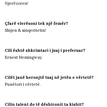
Njerëzoren!
Çfarë vlerësoni tek një femër?
Shijen & sinqeritetin!
Cili është shkrimtari i juaj i preferuar?
Ernest Hemingway.
Cilët janë heronjtë tuaj në jetën e vërtetë?
Punëtori i vërtetë.
Cilin talent do të dëshironit ta kishit?