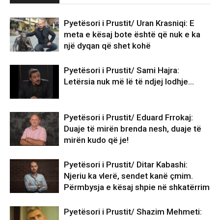
Pyetësori i Prustit/ Uran Krasniqi: E
meta e kësaj bote është që nuk e ka
një dyqan që shet kohë
Pyetësori i Prustit/ Sami Hajra:
Letërsia nuk më lë të ndjej lodhje…
Pyetësori i Prustit/ Eduard Frrokaj:
Duaje të mirën brenda nesh, duaje të
mirën kudo që je!
Pyetësori i Prustit/ Ditar Kabashi:
Njeriu ka vlerë, sendet kanë çmim.
Përmbysja e kësaj shpie në shkatërrim
Pyetësori i Prustit/ Shazim Mehmeti: