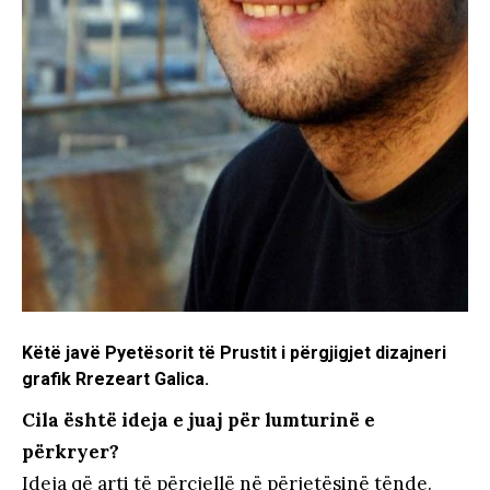
Këtë javë Pyetësorit të Prustit i përgjigjet dizajneri
grafik Rrezeart Galica.
Cila është ideja e juaj për lumturinë e
përkryer?
Ideja që arti të përcjellë në përjetësinë tënde.