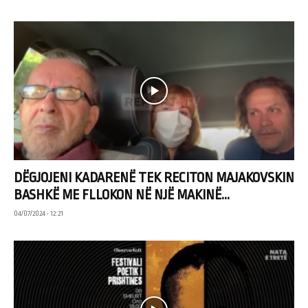
DËGJOJENI KADARENË TEK RECITON MAJAKOVSKIN
BASHKË ME FLLOKON NË NJË MAKINË...
04/07/2024 • 12:21