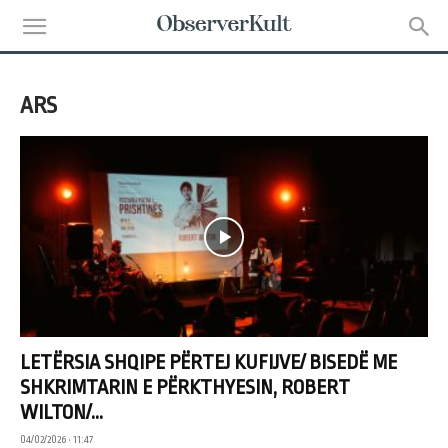
ARS
LETËRSIA SHQIPE PËRTEJ KUFIJVE/ BISEDË ME
SHKRIMTARIN E PËRKTHYESIN, ROBERT
WILTON/...
04/02/2026 • 11:47