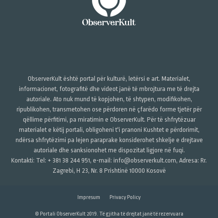
ObserverKult është portal për kulturë, letërsi e art. Materialet,
informacionet, fotografitë dhe videot janë të mbrojtura me të drejta
autoriale. Ato nuk mund të kopjohen, të shtypen, modifikohen,
ripublikohen, transmetohen ose përdoren në çfarëdo forme tjetër për
qëllime përfitimi, pa miratimin e ObserverKult. Për të shfrytëzuar
materialet e këtij portali, obligoheni t'i pranoni Kushtet e përdorimit,
ndërsa shfrytëzimi pa lejen paraprake konsiderohet shkelje e drejtave
autoriale dhe sanksionohet me dispozitat ligjore në fuqi.
Kontakti: Tel: + 381 38 244 951, e-mail: info@observerkult.com, Adresa: Rr.
Zagrebi, H 23, Nr. 8 Prishtinë 10000 Kosovë
Impresum
Privacy Policy
© Portali ObserverKult 2019. Të gjitha të drejtat janë të rezervuara