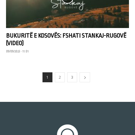
BUKURITË E KOSOVËS: FSHATI STANKAJ-RUGOVË
(VIDEO)
09/09/2023 • 11:01
1
2
3