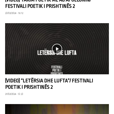
FESTIVALI POETIK I PRISHTINËS 2
23/02/2024 • 16:12
(VIDEO) “LETËRSIA DHE LUFTA”/ FESTIVALI
POETIK I PRISHTINËS 2
21/02/2024 • 13:23